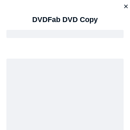
DVDFab DVD Copy
DVDFab
Win
Mac
DVDFab
DVD Copy
無損複製或壓縮任何DVD
直接輸出至空白光碟或以ISO檔/資料夾形式保存到電腦硬碟
免費試用
立即購買
$42.50
最新更新: 2026年7月30日
100% 安全 & 純淨