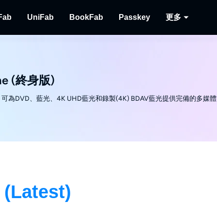
Fab
UniFab
BookFab
Passkey
更多
MusicFab
UniFab
BookFab
Passkey
Player
下載串流音樂。
人工智慧視頻/音頻增強器。
電子書、漫畫及有聲書的終極解決方案。
解密DVD/藍光/UHD光
播放光碟
One (終身版)
Recor
錄製串
品，可為DVD、藍光、4K UHD藍光和錄製(4K) BDAV藍光提供完備的多媒
 (Latest)