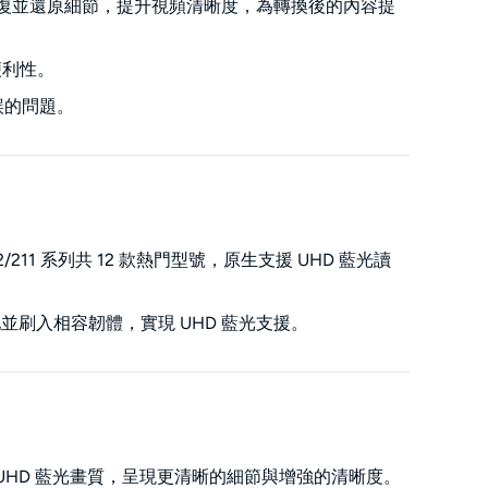
面模糊，修復並還原細節，提升視頻清晰度，為轉換後的內容提
便利性。
錯誤的問題。
2/211 系列共 12 款熱門型號，原生支援 UHD 藍光讀
自動匹配並刷入相容韌體，實現 UHD 藍光支援。
 升級至 4K UHD 藍光畫質，呈現更清晰的細節與增強的清晰度。