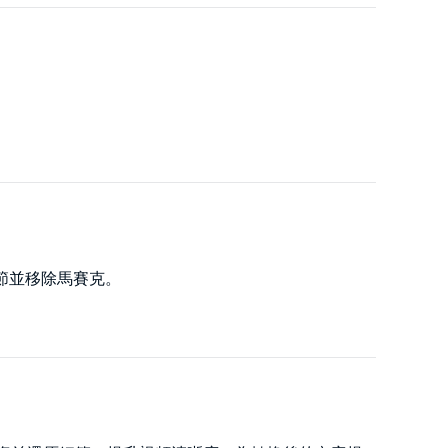
。
影片細節並移除馬賽克。