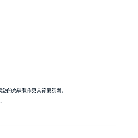
選單範本，讓您的光碟製作更具節慶氛圍。
性。