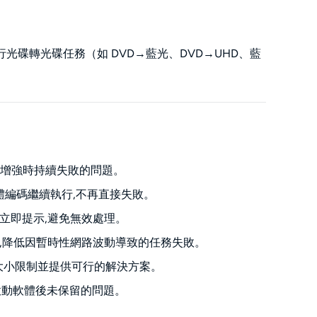
功能後，執行光碟轉光碟任務（如 DVD→藍光、DVD→UHD、藍
AI 雲端增強時持續失敗的問題。
切換至軟體編碼繼續執行,不再直接失敗。
無效將立即提示,避免無效處理。
重試機制,降低因暫時性網路波動導致的任務失敗。
的大小限制並提供可行的解決方案。
啟動軟體後未保留的問題。