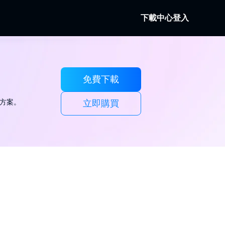
下載中心
登入
Fab
碟。
及本地/串流視訊。
免費下載
dFab
流視訊。
體方案。
立即購買