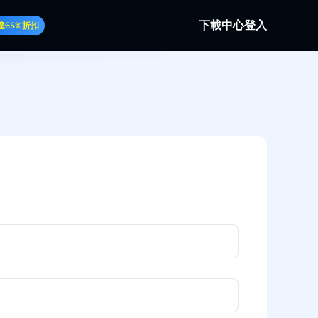
下載中心
登入
達65%折扣
b
。
本地/串流視訊。
b
訊。