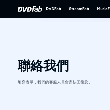
DVDFab
StreamFab
Music
DVDFab
StreamFab
完備的DVD/藍光/UHD方案。
下載串流視訊。
聯絡我們
填寫表單，我們的客服人員會盡快回復您。