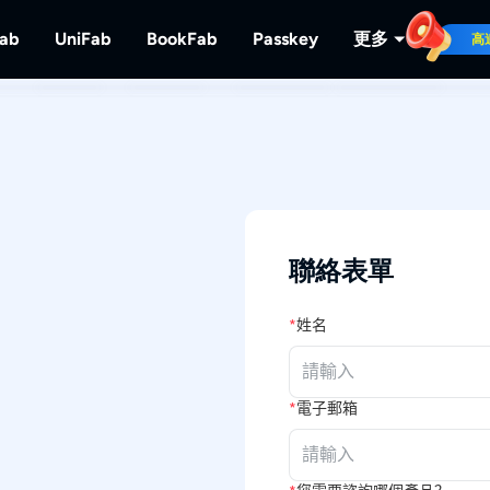
Fab
UniFab
BookFab
Passkey
更多
高
MusicFab
UniFab
BookFab
Passkey
PlayerFa
下載串流音樂。
人工智慧視頻/音頻增強器。
電子書、漫畫及有聲書的終極解決方案。
解密DVD/藍光/UHD光碟
播放光碟及
RecordFa
錄製串流視
聯絡表單