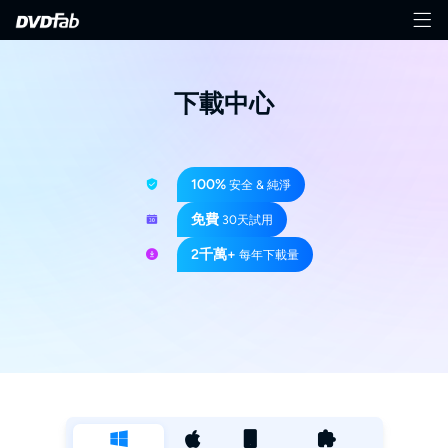
下載中心
100%
安全 & 純淨
免費
30天試用
2千萬+
每年下載量