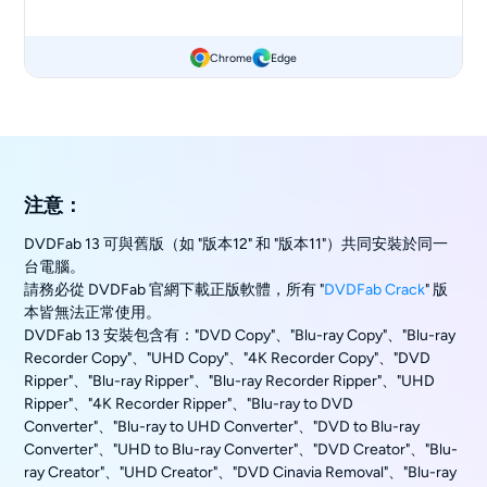
Chrome
Edge
注意：
DVDFab 13 可與舊版（如 "版本12" 和 "版本11"）共同安裝於同一
台電腦。
請務必從 DVDFab 官網下載正版軟體，所有 "
DVDFab Crack
" 版
本皆無法正常使用。
DVDFab 13 安裝包含有："DVD Copy"、"Blu-ray Copy"、"Blu-ray
Recorder Copy"、"UHD Copy"、"4K Recorder Copy"、"DVD
Ripper"、"Blu-ray Ripper"、"Blu-ray Recorder Ripper"、"UHD
Ripper"、"4K Recorder Ripper"、"Blu-ray to DVD
Converter"、"Blu-ray to UHD Converter"、"DVD to Blu-ray
Converter"、"UHD to Blu-ray Converter"、"DVD Creator"、"Blu-
ray Creator"、"UHD Creator"、"DVD Cinavia Removal"、"Blu-ray