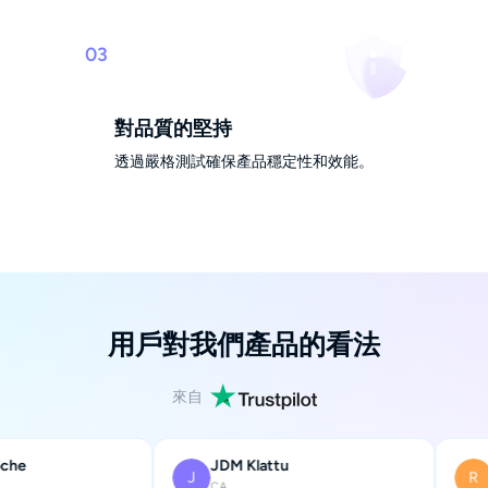
03
對品質的堅持
透過嚴格測試確保產品穩定性和效能。
用戶對我們產品的看法
來自
he
JDM Klattu
R
J
R
CA
U