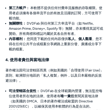
第三方帳戶：
本軟體不提供任何付費串流服務的存取權限。使
用者必須擁有各個串流平台的有效且活躍的訂閱，方可使用下
載功能。
無關聯性：
DVDFab 與任何第三方串流平台（如 Netflix,
Amazon Prime, Disney+, Spotify 等）無關，亦未獲得其認可或
贊助。所有商標和標誌均屬於其各自所有者。
內容權利：
您同意下載的任何內容僅供
私人、個人觀看
。您不
得在任何公共平台或檔案分享網路上重新分發、廣播或分享下
載的檔案。
4. 使用者責任與當地法律
著作權法因司法管轄區而異（例如美國的「合理使用 (Fair Use)」
原則、歐洲部分地區的「私人複製」例外，以及日本嚴格的反規
避法律）。
司法管轄區合規性：
DVDFab 在全球範圍內營運，無法監控每
位使用者所在地的法律。使用者有
唯一責任
查閱其當地法律
（如美國的 DMCA、日本的著作權法或歐盟的 Directive
2001/29/EC），以確保其使用本軟體的行為是合法的。