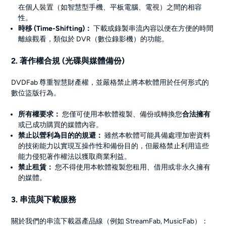
在個人裝置（如智慧型手機、平板電腦、電視）之間的相容
性。
時移 (Time-Shifting)：
下載或錄製串流內容以便在方便的時間
離線觀看，類似於 DVR（數位錄影機）的功能。
2. 著作權合規 (光碟與媒體備份)
DVDFab 尊重智慧財產權，並嚴格禁止將本軟體用於任何形式的
數位盜版行為。
所有權要求：
您僅可使用本軟體複製、備份或轉換您
合法擁有
或已成功購買的媒體內容。
禁止以營利為目的的規避：
雖然本軟體可能具備處理加密資料
的技術能力以實現互操作性和備份目的，但嚴格禁止利用這些
能力侵犯著作權法以獲取商業利益。
禁止租賃：
您不得使用本軟體複製您租用、借用或非永久擁有
的媒體。
3. 串流與下載服務
關於我們的串流下載器產品線（例如 StreamFab, MusicFab）：