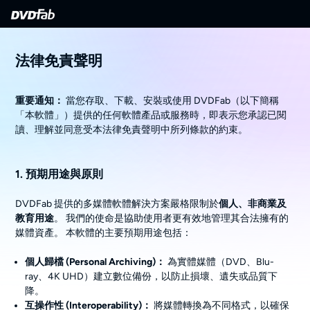
法律免責聲明
重要通知：
當您存取、下載、安裝或使用 DVDFab（以下簡稱
「本軟體」）提供的任何軟體產品或服務時，即表示您承認已閱
讀、理解並同意受本法律免責聲明中所列條款的約束。
1. 預期用途與原則
DVDFab 提供的多媒體軟體解決方案嚴格限制於
個人、非商業及
教育用途
。 我們的使命是協助使用者更有效地管理其合法擁有的
媒體資產。 本軟體的主要預期用途包括：
個人歸檔 (Personal Archiving)：
為實體媒體（DVD、Blu-
ray、4K UHD）建立數位備份，以防止損壞、遺失或品質下
降。
互操作性 (Interoperability)：
將媒體轉換為不同格式，以確保