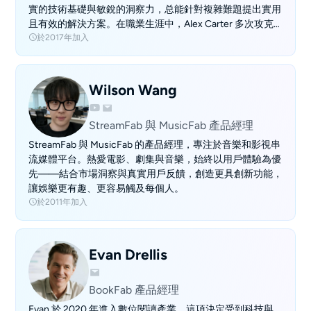
實的技術基礎與敏銳的洞察力，总能針對複雜難題提出實用
且有效的解決方案。在職業生涯中，Alex Carter 多次攻克
於2017年加入
關鍵技術難關，推動產品功能實現突破性升級，為DVDFab
的創新發展與卓越品質奠定了重要基礎。
Wilson Wang
StreamFab 與 MusicFab 產品經理
StreamFab 與 MusicFab 的產品經理，專注於音樂和影視串
流媒體平台。熱愛電影、劇集與音樂，始終以用戶體驗為優
先——結合市場洞察與真實用戶反饋，創造更具創新功能，
讓娛樂更有趣、更容易觸及每個人。
於2011年加入
Evan Drellis
BookFab 產品經理
Evan 於 2020 年進入數位閱讀產業，這項決定受到科技與