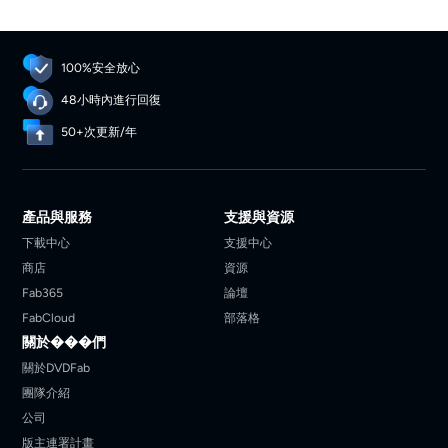
100%安全放心
48小時內進行回復
50+次更新/年
產品與服務
支援與資源
下載中心
支援中心
商店
資源
Fab365
論壇
FabCloud
部落格
關於���們
關於DVDFab
團隊介紹
公司
版主連署計畫