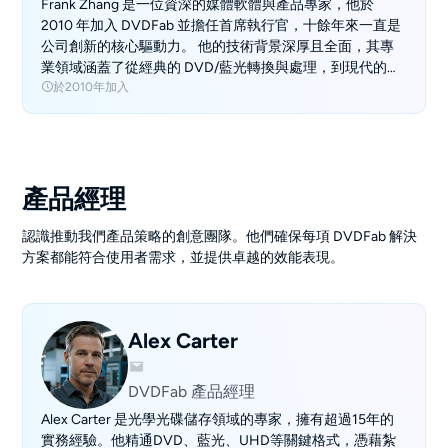
Frank Zhang 是一位資深的媒體軟體與產品專家，他於
技術與戰略遠見的結合，為DVDFab品牌的持續創新奠定了
2010 年加入 DVDFab 並擔任首席執行官，十餘年來一直是
堅實的基礎。
公司創新的核心驅動力。 他的技術背景深厚且全面，其專
業領域涵蓋了從經典的 DVD/藍光轉換與處理，到現代的串
於2010年加入
流媒體技術架構，再到前沿的AI多媒体產品開發。作為專案
核心，他曾成功主持過大型雲端媒體平台的整體研發，展現
了卓越的技術領導力與專案管理能力。 Frank 最為人稱道的
專業特長在於，他能敏銳地洞察並深刻理解使用者需求，並
擅長將抽象的市場回饋高效地轉化為具體、可實踐的產品功
產品經理
能與特性。憑藉對技術趨勢的前瞻性判斷和以使用者為中心
的產品哲學，他致力於透過技術創新，為全球使用者打造兼
具強大功能與極致易用性的優秀多媒體解決方案。 在工作
認識推動我們產品策略的創意團隊。他們確保每項 DVDFab 解決
之餘，Frank 是一位充滿熱情的音樂愛好者和吉他手，並喜
方案都能符合使用者需求，並提供卓越的效能表現。
歡在業餘時間與樂團一起演奏。
Alex Carter
DVDFab 產品經理
Alex Carter 是光學光碟儲存領域的專家，擁有超過15年的
實務經驗。他精通DVD、藍光、UHD等關鍵格式，憑藉紮