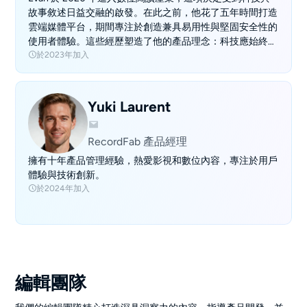
故事敘述日益交融的啟發。在此之前，他花了五年時間打造
雲端媒體平台，期間專注於創造兼具易用性與堅固安全性的
使用者體驗。這些經歷塑造了他的產品理念：科技應始終賦
於2023年加入
能，而非造成負擔。 2023 年，Evan 加入 DVDFab，將這項
願景帶入電子書與有聲書領域。工作之餘，他熱愛探索有聲
書的趨勢，在 Reddit 上分享見解，並製作有關數位閱讀文
化的播客。
Yuki Laurent
RecordFab 產品經理
擁有十年產品管理經驗，熱愛影視和數位內容，專注於用戶
體驗與技術創新。
於2024年加入
編輯團隊