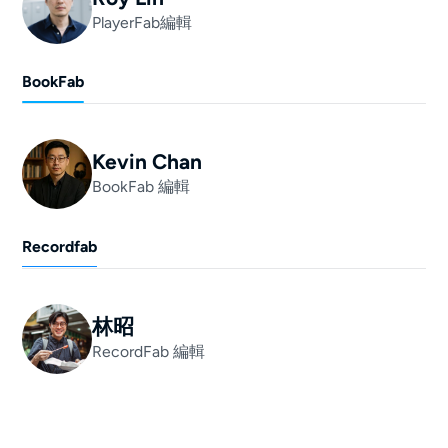
PlayerFab編輯
BookFab
Kevin Chan
BookFab 編輯
Recordfab
林昭
RecordFab 編輯