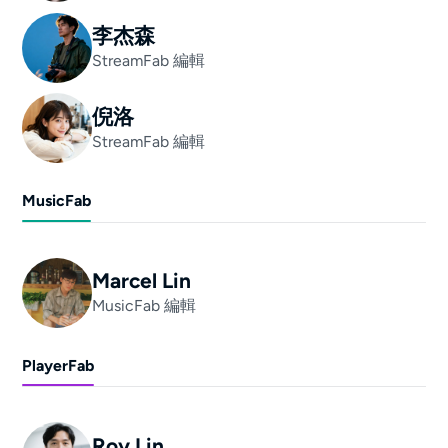
李杰森
StreamFab 編輯
倪洛
StreamFab 編輯
MusicFab
Marcel Lin
MusicFab 編輯
PlayerFab
Roy Lin