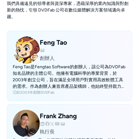
我們具備遠見的領導者與資深專家，憑藉深厚的業內知識與對創
新的熱忱，引領 DVDFab 公司在數位媒體解決方案領域邁向卓
越。
Feng Tao
創辦人
Feng Tao是Fengtao Software的創辦人，該公司為DVDFab
知名品牌的主體公司。他擁有電腦科學的專業背景，於
2003年創立公司，旨在滿足全球用戶對實用高效軟體工具
的需求。作為創辦人兼首席產品架構師，他始終堅持親力親
於2003年創辦DVDFab
為的原則，引領著公司解決方案的核心願景與開發。 在他
的領導下，公司成功推出了一系列軟體套件，包括旗艦產品
DVDFab、StreamFab、BookFab以及多款AI影片處理工
具。這些產品為用戶在多媒體備份、串流影片下載和AI影像
Frank Zhang
增強等領域，提供了強大且精準的解決方案，解決了他們在
數位生活中的關鍵挑戰。 Feng Tao的專業知識深植於多媒
執行長
體、DVD/藍光解決方案、串流技術和AI應用的深度研發。
這份專業工作由他探索新技術的個人熱情所驅動，這種精湛