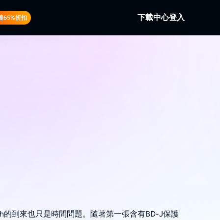
下載中心
登入
達65%折扣
b
。
本地/串流視訊。
b
訊。
HDPath的到來也只是時間問題。隨著第一張含有BD-J保護