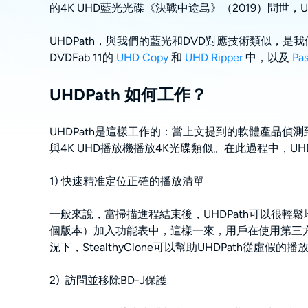
的4K UHD藍光光碟《決戰中途島》（2019）問世，U
UHDPath，與我們的藍光和DVD對應技術類似，是我
DVDFab 11的
UHD Copy
和
UHD Ripper
中，以及
Pas
UHDPath 如何工作？
UHDPath是這樣工作的：當上文提到的軟體產品偵測
與4K UHD播放機播放4K光碟類似。在此過程中，UH
1) 快速精准定位正確的播放清單
一般來說，當掃描進程結束後，UHDPath可以很
個版本）加入功能表中，這樣一來，用戶在使用第三
況下，StealthyClone可以幫助UHDPath從虛
2) 訪問並移除BD-J保護