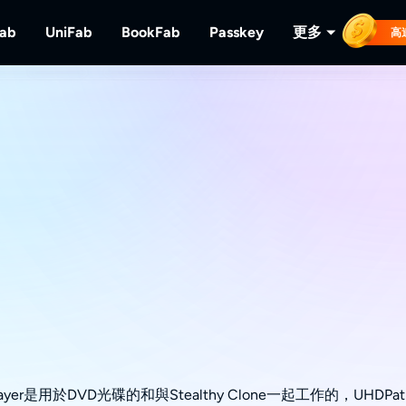
Fab
UniFab
BookFab
Passkey
更多
高
MusicFab
UniFab
BookFab
Passkey
PlayerFa
下載串流音樂。
人工智慧視頻/音頻增強器。
電子書、漫畫及有聲書的終極解決方案。
解密DVD/藍光/UHD光碟
播放光碟及
RecordFa
錄製串流視
ayer是用於DVD光碟的和與Stealthy Clone一起工作的，U