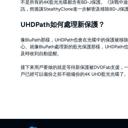
不是所有的4K藍光光碟都含有BD-J保護。《決戰中途島
訊，然後讓StealthyClone進一步解密及移除BD
UHDPath如何處理新保護？
像BluPath那樣，UHDPath也會在光碟中的
心。就像BluPath處理新的藍光保護那樣，UHD
及時收到自動提醒。
接下來用戶要做的就是等待新保護被DVDFab支援，一般來
戶已經可以備份之前不能備份的4K UHD藍光光碟了