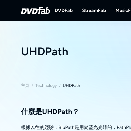
DVDFab
StreamFab
Music
DVDFab
StreamFab
完備的DVD/藍光/UHD方案。
下載串流視訊。
UHDPath
主頁
/
Technology
/
UHDPath
什麼是UHDPath？
根據以往的經驗，BluPath是用於藍光光碟的，PathPl