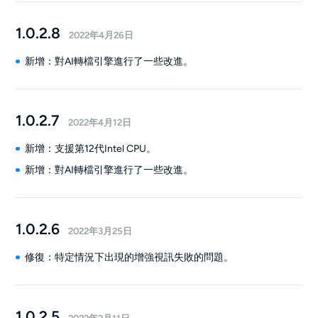
1.0.2.8
2022年4月26日
新增：對AI轉檔引擎進行了一些改進。
1.0.2.7
2022年4月12日
新增：支援第12代Intel CPU。
新增：對AI轉檔引擎進行了一些改進。
1.0.2.6
2022年3月25日
修復：特定情況下出現的增強視訊失敗的問題。
1.0.2.5