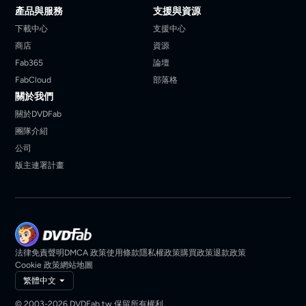
產品與服務
支援與資源
下載中心
支援中心
商店
資源
Fab365
論壇
FabCloud
部落格
關於我們
關於DVDFab
團隊介紹
公司
版主連署計畫
法律免責聲明
DMCA 政策
使用條款
隱私權政策
購買政策
退款政策
Cookie 政策
網站地圖
繁體中文
© 2003-2026 DVDFab.tw 保留所有權利。