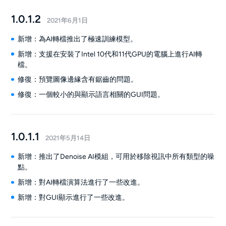
1.0.1.2
2021年6月1日
新增：為AI轉檔推出了極速訓練模型。
新增：支援在安裝了Intel 10代和11代GPU的電腦上進行AI轉
檔。
修復：預覽圖像邊緣含有鋸齒的問題。
修復：一個較小的與顯示語言相關的GUI問題。
1.0.1.1
2021年5月14日
新增：推出了Denoise AI模組，可用於移除視訊中所有類型的噪
點。
新增：對AI轉檔演算法進行了一些改進。
新增：對GUI顯示進行了一些改進。