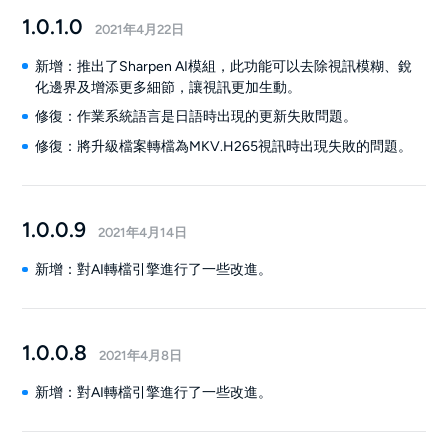
1.0.1.0
2021年4月22日
新增：推出了Sharpen AI模組，此功能可以去除視訊模糊、銳
化邊界及增添更多細節，讓視訊更加生動。
修復：作業系統語言是日語時出現的更新失敗問題。
修復：將升級檔案轉檔為MKV.H265視訊時出現失敗的問題。
1.0.0.9
2021年4月14日
新增：對AI轉檔引擎進行了一些改進。
1.0.0.8
2021年4月8日
新增：對AI轉檔引擎進行了一些改進。