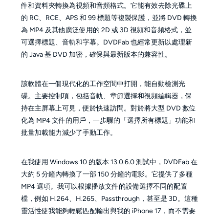
件和資料夾轉換為視頻和音頻格式。它能有效去除光碟上
的 RC、RCE、APS 和 99 標題等複製保護，並將 DVD 轉換
為 MP4 及其他廣泛使用的 2D 或 3D 視頻和音頻格式，並
可選擇標題、音軌和字幕。DVDFab 也經常更新以處理新
的 Java 基 DVD 加密，確保與最新版本的兼容性。
該軟體在一個現代化的工作空間中打開，能自動檢測光
碟。主要控制項，包括音軌、章節選擇和視頻編輯器，保
持在主屏幕上可見，便於快速訪問。對於將大型 DVD 數位
化為 MP4 文件的用戶，一步驟的「選擇所有標題」功能和
批量加載能力減少了手動工作。
在我使用 Windows 10 的版本 13.0.6.0 測試中，DVDFab 在
大約 5 分鐘內轉換了一部 150 分鐘的電影。它提供了多種
MP4 選項。我可以根據播放文件的設備選擇不同的配置
檔，例如 H.264、H.265、Passthrough，甚至是 3D。這種
靈活性使我能夠輕鬆匹配輸出與我的 iPhone 17，而不需要