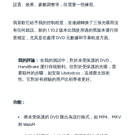
設置、效果、參數調整等，但需要一些練習。
我喜歡它給予我的控制程度，並連續轉換了三張光碟而沒
有任何錯誤。新的 1.10.2 版本比我使用過的舊版本運行得
更穩定，尤其是在處理 DVD 元數據和字幕軌道方面。
我的評論：
在我的測試中，對於未受保護的 DVD，
HandBrake 運行得很順利。但對於受保護的光碟，需
要額外的步驟，如安裝 Libdvdcss，這感覺太技術
性。它對於有經驗的用戶比初學者更好。
功能：
將未受保護的 DVD 匯出為流行格式，如 MP4、MKV
和 WebM