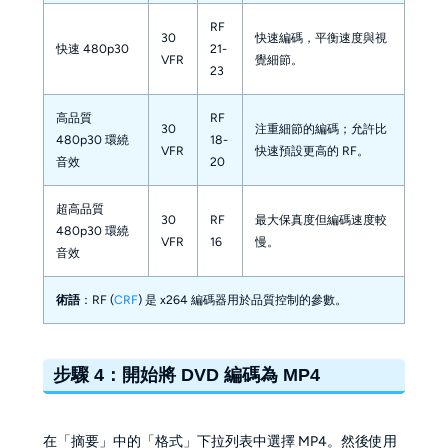
RF
30
快速編碼，平衡速度與視
快速 480p30
21-
VFR
覺細節。
23
高品質
RF
30
注重細節的編碼；允許比
480p30 環繞
18-
VFR
快速預設更高的 RF。
音效
20
超高品質
30
RF
最大保真度但編碼速度較
480p30 環繞
VFR
16
慢。
音效
：RF (
CRF
) 是 x264 編碼器用於品質控制的參數。
術語
步驟 4：開始將 DVD 編碼為 MP4
在「摘要」中的「格式」下拉列表中選擇 MP4。然後使用