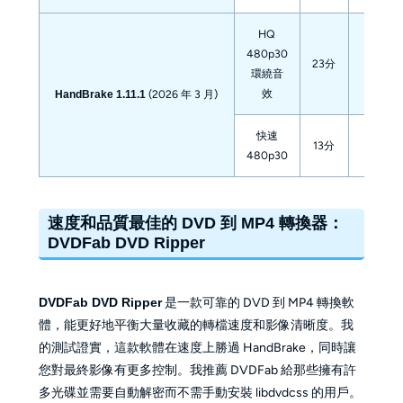
HQ
480p30
720x4
23分
環繞音
AAC 2
效
(2026 年 3 月)
HandBrake 1.11.1
快速
720x3
13分
480p30
AAC 2
速度和品質最佳的 DVD 到 MP4 轉換器：
DVDFab DVD Ripper
DVDFab DVD Ripper
是一款可靠的 DVD 到 MP4 轉換軟
體，能更好地平衡大量收藏的轉檔速度和影像清晰度。我
的測試證實，這款軟體在速度上勝過 HandBrake，同時讓
您對最終影像有更多控制。我推薦 DVDFab 給那些擁有許
多光碟並需要自動解密而不需手動安裝 libdvdcss 的用戶。