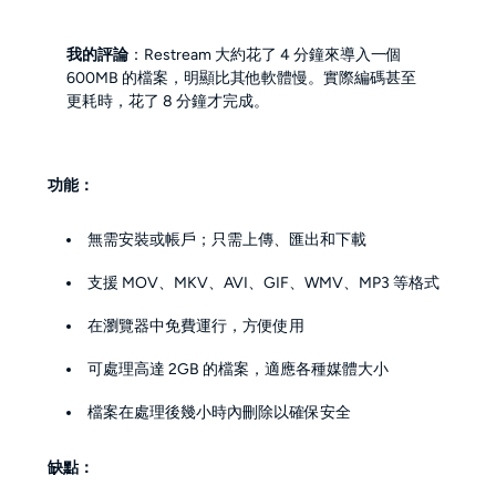
我的評論
：Restream 大約花了 4 分鐘來導入一個
600MB 的檔案，明顯比其他軟體慢。實際編碼甚至
更耗時，花了 8 分鐘才完成。
功能：
無需安裝或帳戶；只需上傳、匯出和下載
支援 MOV、MKV、AVI、GIF、WMV、MP3 等格式
在瀏覽器中免費運行，方便使用
可處理高達 2GB 的檔案，適應各種媒體大小
檔案在處理後幾小時內刪除以確保安全
缺點：