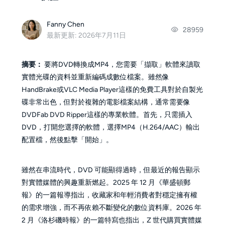
Fanny Chen
28959
最新更新: 2026年7月11日
摘要：
要將DVD轉換成MP4，您需要「擷取」軟體來讀取
實體光碟的資料並重新編碼成數位檔案。雖然像
HandBrake或VLC Media Player這樣的免費工具對於自製光
碟非常出色，但對於複雜的電影檔案結構，通常需要像
DVDFab DVD Ripper這樣的專業軟體。首先，只需插入
DVD，打開您選擇的軟體，選擇MP4（H.264/AAC）輸出
配置檔，然後點擊「開始」。
雖然在串流時代，DVD 可能顯得過時，但最近的報告顯示
對實體媒體的興趣重新燃起。2025 年 12 月《華盛頓郵
報》的一篇報導指出，收藏家和年輕消費者對穩定擁有權
的需求增強，而不再依賴不斷變化的數位資料庫。2026 年
2 月《洛杉磯時報》的一篇特寫也指出，Z 世代購買實體媒