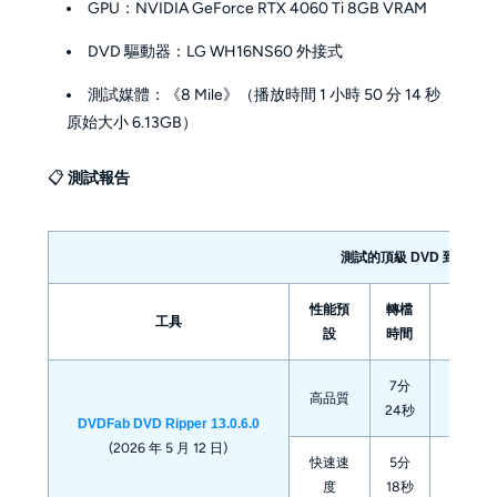
GPU：NVIDIA GeForce RTX 4060 Ti 8GB VRAM
DVD 驅動器：LG WH16NS60 外接式
測試媒體：《8 Mile》（播放時間 1 小時 50 分 14 秒
原始大小 6.13GB）
📋
測試報告
測試的頂級 DVD 到 MP4
性能預
轉檔
工具
輸出品
設
時間
7分
720x4
高品質
24秒
AAC 5
DVDFab DVD Ripper 13.0.6.0
(2026 年 5 月 12 日)
快速速
5分
720x4
度
18秒
AAC 5