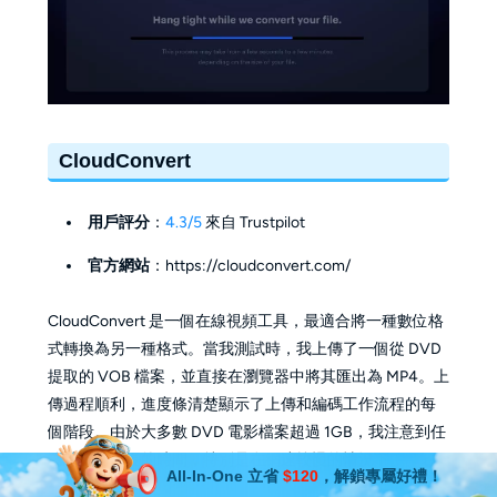
CloudConvert
用戶評分
：
4.3/5
來自 Trustpilot
官方網站
：https://cloudconvert.com/
CloudConvert 是一個在線視頻工具，最適合將一種數位格
式轉換為另一種格式。當我測試時，我上傳了一個從 DVD
提取的 VOB 檔案，並直接在瀏覽器中將其匯出為 MP4。上
傳過程順利，進度條清楚顯示了上傳和編碼工作流程的每
個階段。由於大多數 DVD 電影檔案超過 1GB，我注意到任
務花了相當長的時間，特別是在網速較慢的情況下。
All-In-One 立省
$120
，解鎖專屬好禮！