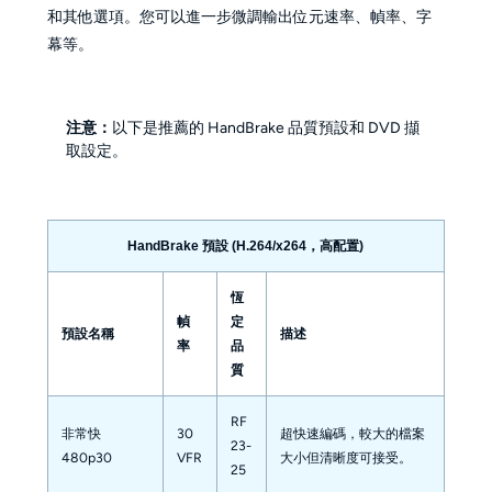
和其他選項。您可以進一步微調輸出位元速率、幀率、字
幕等。
注意：
以下是推薦的 HandBrake 品質預設和 DVD 擷
取設定。
HandBrake 預設 (H.264/x264，高配置)
恆
幀
定
預設名稱
描述
率
品
質
RF
非常快
30
超快速編碼，較大的檔案
23-
480p30
VFR
大小但清晰度可接受。
25