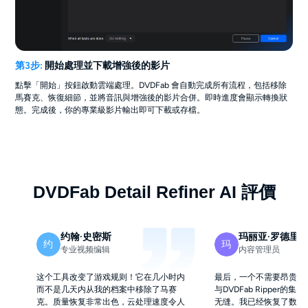
第3步:
開始處理並下載增強後的影片
點擊「開始」按鈕啟動雲端處理。DVDFab 會自動完成所有流程，包括移除
馬賽克、恢復細節，並將音訊與增強後的影片合併。即時進度會顯示轉換狀
態。完成後，你的專業級影片輸出即可下載或存檔。
DVDFab Detail Refiner AI 評價
约翰·史密斯
玛丽亚·罗德里
约
玛
专业视频编辑
内容管理员
这个工具改变了游戏规则！它在几小时内
最后，一个不需要昂贵硬
而不是几天内从我的档案中移除了马赛
与DVDFab Ripper的
克。质量恢复非常出色，云处理速度令人
无缝。我已经恢复了数百