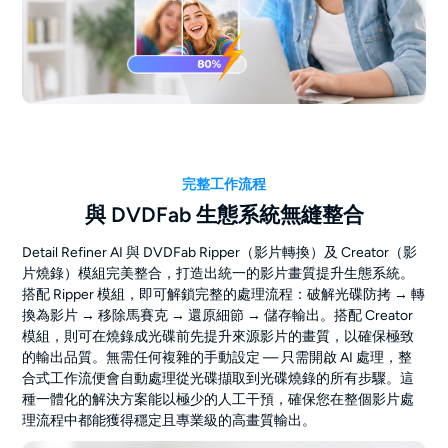
完整工作流程
與 DVDFab 生態系統無縫整合
Detail Refiner AI 與 DVDFab Ripper（影片轉換）及 Creator（影
片燒錄）模組完美整合，打造出統一的影片畫質提升生態系統。
搭配 Ripper 模組，即可解鎖完整的處理流程：破解光碟防拷 → 轉
換為影片 → 移除馬賽克 → 還原細節 → 儲存輸出。搭配 Creator
模組，則可在燒錄成光碟前先提升來源影片的畫質，以確保極致
的輸出品質。無需任何複雜的手動設定 — 只需開啟 AI 處理，整
合式工作流便會自動處理從光碟擷取到光碟燒錄的所有步驟。這
種一體化的解決方案能以極少的人工干預，確保您在整個影片處
理流程中都能獲得穩定且專業級的高畫質輸出。