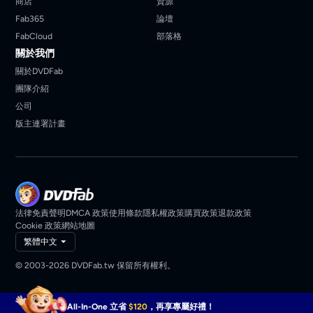
商店
資源
Fab365
論壇
FabCloud
部落格
關於我們
關於DVDFab
團隊介紹
公司
版主連署計畫
法律免責聲明
DMCA 政策
使用條款
隱私權政策
購買政策
退款政策
Cookie 政策
網站地圖
繁體中文
© 2003-2026 DVDFab.tw 保留所有權利。
All-In-One 立省
$120
，再享專屬好禮！