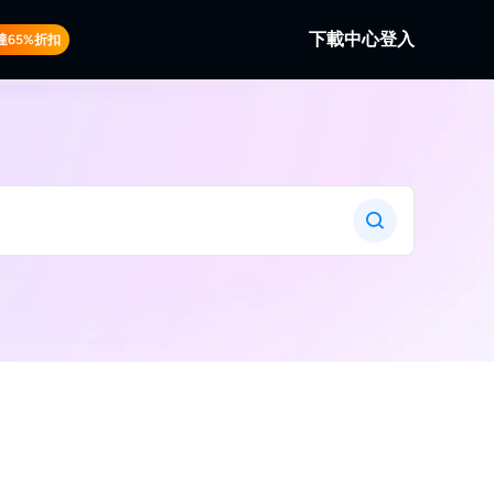
下載中心
登入
達65%折扣
b
。
本地/串流視訊。
b
訊。