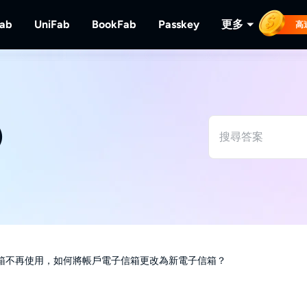
Fab
UniFab
BookFab
Passkey
更多
高
MusicFab
UniFab
BookFab
Passkey
PlayerFa
下載串流音樂。
人工智慧視頻/音頻增強器。
電子書、漫畫及有聲書的終極解決方案。
解密DVD/藍光/UHD光碟
播放光碟及
RecordFa
)
錄製串流視
箱不再使用，如何將帳戶電子信箱更改為新電子信箱？