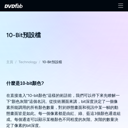
10-Bit預設檔
主頁
/
Technology
/
10-Bit預設檔
什麼是10-bit顏色?
在直接進入“10-bit顏色”這樣的術語前，我們可以停下來先瞭解一
下“顏色灰階”這個名詞。從技術層面來講，bit深度決定了一個像
素所能調用的所有顏色數量，對於靜態畫面和視訊中某一幀的動
態畫面皆是如此。每一個像素都是由紅、綠、藍這3個顏色通道組
成。每個通道可以顯示某種顏色不同程度的灰階。灰階的數量決
定了像素的bit深度。