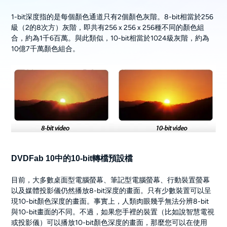
1-bit深度指的是每個顏色通道只有2個顏色灰階。8-bit相當於256
級（2的8次方）灰階，即共有256 x 256 x 256種不同的顏色組
合，約為1千6百萬。與此類似，10-bit相當於1024級灰階，約為
10億7千萬顏色組合。
DVDFab 10中的10-bit轉檔預設檔
目前，大多數桌面型電腦螢幕、筆記型電腦螢幕、行動裝置螢幕
以及媒體投影儀仍然播放8-bit深度的畫面。只有少數裝置可以呈
現10-bit顏色深度的畫面。事實上，人類肉眼幾乎無法分辨8-bit
與10-bit畫面的不同。不過，如果您手裡的裝置（比如說智慧電視
或投影儀）可以播放10-bit顏色深度的畫面，那麼您可以在使用