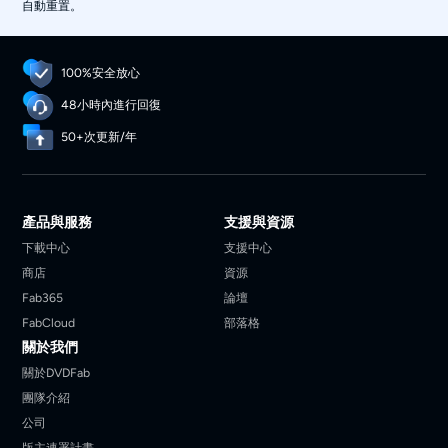
自動重置。
100%安全放心
48小時內進行回復
50+次更新/年
產品與服務
支援與資源
下載中心
支援中心
商店
資源
Fab365
論壇
FabCloud
部落格
關於我們
關於DVDFab
團隊介紹
公司
版主連署計畫