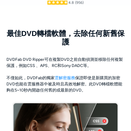
4.8
(956)
最佳DVD轉檔軟體，去除任何新舊保
護
DVDFab DVD Ripper可在複製DVD之前自動偵測並移除任何複製
保護，例如CSS 、APS、RC和Sony DADC等。
不僅如此，DVDFab的獨家
雲解密服務
保證即使是新購買的加密
DVD也能在雲服務器中被及時且高效地解密。此DVD轉檔軟體能
夠在5~10秒內開啟任何舊的或最新的DVD。