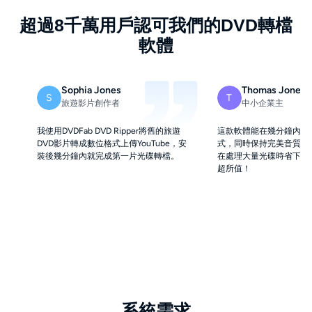
超過8千萬用戶認可我們的DVD轉檔
軟體
Sophia Jones
Thomas Jones
S
T
旅遊影片創作者
中小企業主
我使用DVDFab DVD Ripper將舊的旅遊
這款軟體能在幾分鐘內將D
DVD影片轉成數位格式上傳YouTube，安
式，同時保持完美音質。
裝後幾分鐘內就完成第一片光碟轉檔。
在處理大量光碟時省下許
超所值！
系統需求