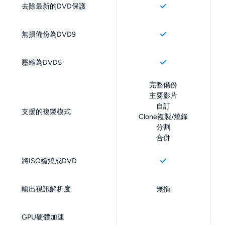
去除最新的DVD保護
無損備份為DVD9
壓縮為DVD5
完整備份
主要影片
自訂
支援的複製模式
Clone複製/燒錄
分割
合併
將ISO檔燒成DVD
輸出視訊解析度
無損
GPU硬體加速