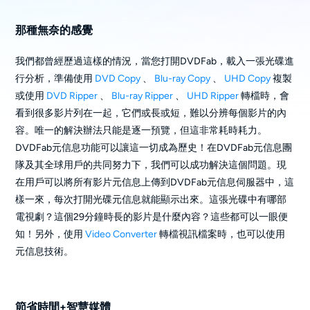
那種無奈的感覺
我們都曾經歷過這樣的情況，當您打開DVDFab，載入一張光碟進
行分析，準備使用
DVD Copy
、
Blu-ray Copy
、
UHD Copy
複製
或使用
DVD Ripper
、
Blu-ray Ripper
、
UHD Ripper
轉檔時，會
看到很多影片列在一起，它們或長或短，難以分辨每個影片的內
容。唯一的解決辦法只能是逐一預覽，但這非常耗時耗力。
DVDFab元信息功能可以讓這一切成為歷史！在DVDFab元信息團
隊及其全球用戶的共同努力下，我們可以成功解決這個問題。現
在用戶可以將所有影片元信息上傳到DVDFab元信息伺服器中，這
樣一來，每次打開光碟元信息就能顯示出來。這張光碟中有哪部
電視劇？這個29分鐘時長的影片是什麼內容？這些都可以一眼便
知！另外，使用
Video Converter
轉檔視訊檔案時，也可以使用
元信息技術。
節省時間+智慧媒體