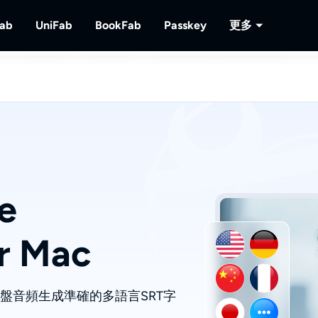
Fab
UniFab
BookFab
Passkey
更多
MusicFab
UniFab
BookFab
Passkey
PlayerFa
下載串流音樂。
人工智慧視頻/音頻增強器。
電子書、漫畫及有聲書的終極解決方案。
解密DVD/藍光/UHD光碟
播放光碟及
RecordFa
錄製串流視
e
or Mac
光盤音頻生成準確的多語言SRT字