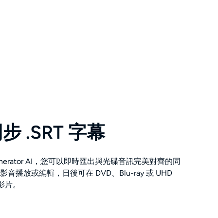
 .SRT 字幕
le Generator AI，您可以即時匯出與光碟音訊完美對齊的同
影音播放或編輯，日後可在 DVD、Blu-ray 或 UHD
入影片。