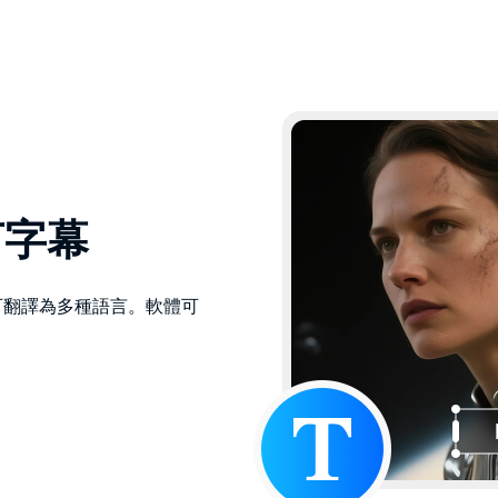
言字幕
識後的語音可翻譯為多種語言。軟體可