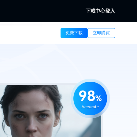
下載中心
登入
b
免費下載
立即購買
。
本地/串流視訊。
b
訊。