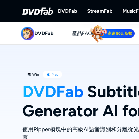
DVDFab
StreamFab
Music
DVDFab
產品
DVDFab
FAQs
StreamFab
高達 50% 折扣
完備的DVD/藍光/UHD方案。
下載串流視訊。
Win
Mac
DVDFab
Subtitl
Generator AI f
使用Ripper模塊中的高級AI語音識別和分離從
幕。