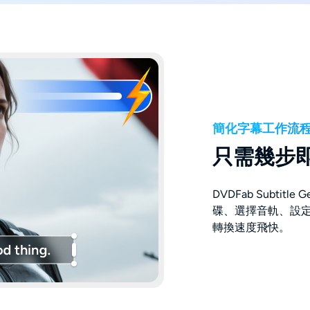
簡化字幕工作流
只需幾步
DVDFab Subtit
碟、選擇音軌、設
轉換速度飛快。