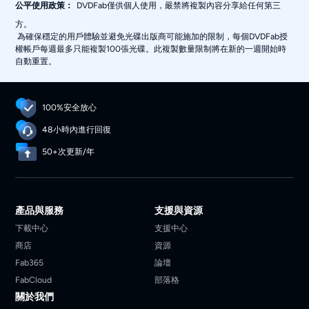
DVDFab僅供個人使用，嚴禁將複製內容分享給任何第三
公平使用政策：
方。
為確保穩定的用戶體驗並避免光碟出版商可能施加的限制，每個DVDFab授
權帳戶每週最多只能複製100張光碟。此複製數量限制將在新的一週開始時
自動重置。
100%安全放心
48小時內進行回復
50+次更新/年
產品與服務
支援與資源
下載中心
支援中心
商店
資源
Fab365
論壇
FabCloud
部落格
關於我們