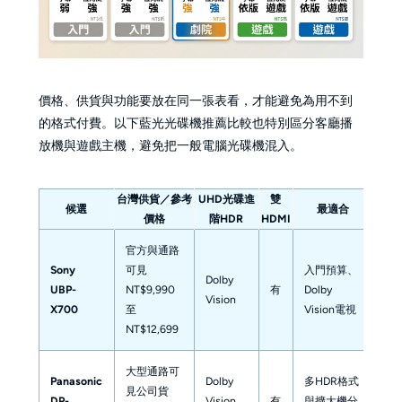
價格、供貨與功能要放在同一張表看，才能避免為用不到
的格式付費。以下藍光光碟機推薦比較也特別區分客廳播
放機與遊戲主機，避免把一般電腦光碟機混入。
台灣供貨／參考
UHD光碟進
雙
候選
最適合
主
價格
階HDR
HDMI
官方與通路
不
Sony
可見
入門預算、
Dolby
HD
UBP-
NT$9,990
有
Dolby
Vision
進
X700
至
Vision電視
較
NT$12,699
大型通路可
Panasonic
Dolby
多HDR格式
網
見公司貨
DP-
Vision、
有
與擴大機分
幕