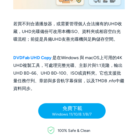
若買不到合適播放器，或需要管理個人合法擁有的UHD收
藏，UHD光碟備份可改用本機ISO、資料夾或相容空白光
碟流程；前提是具備UHD友善光碟機與足夠儲存空間。
DVDFab UHD Copy
是在Windows 與 macOS上可用的4K
UHD複製工具，可處理完整光碟、主影片與1:1克隆，輸出
UHD BD-66、UHD BD-100、ISO或資料夾。它也支援批
量任務佇列、章節與多音軌字幕保留，以及TMDB .nfo中繼
資料同步。
免費下載
Windows 11/10/8.1/8/7
100% Safe & Clean