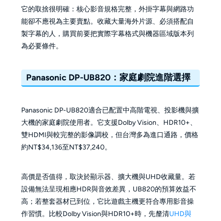
它的取捨很明確：核心影音規格完整，外掛字幕與網路功
能卻不應視為主要賣點。收藏大量海外片源、必須搭配自
製字幕的人，購買前要把實際字幕格式與機器區域版本列
為必要條件。
Panasonic DP-UB820：家庭劇院進階選擇
Panasonic DP-UB820適合已配置中高階電視、投影機與擴
大機的家庭劇院使用者。它支援Dolby Vision、HDR10+、
雙HDMI與較完整的影像調校，但台灣多為進口通路，價格
約NT$34,136至NT$37,240。
高價是否值得，取決於顯示器、擴大機與UHD收藏量。若
設備無法呈現相應HDR與音效差異，UB820的預算效益不
高；若整套器材已到位，它比遊戲主機更符合專用影音操
作習慣。比較Dolby Vision與HDR10+時，先釐清
UHD與