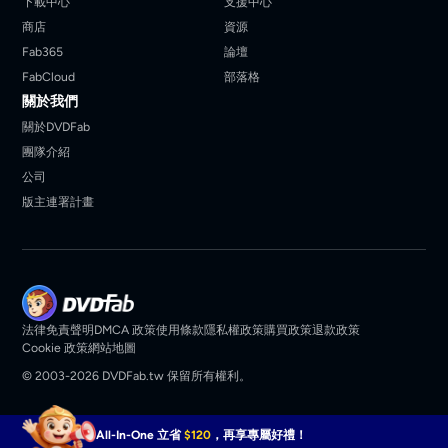
下載中心
支援中心
商店
資源
Fab365
論壇
FabCloud
部落格
關於我們
關於DVDFab
團隊介紹
公司
版主連署計畫
法律免責聲明
DMCA 政策
使用條款
隱私權政策
購買政策
退款政策
Cookie 政策
網站地圖
© 2003-2026 DVDFab.tw 保留所有權利。
All-In-One 立省
$120
，再享專屬好禮！