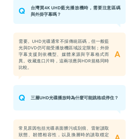
台灣買4K UHD藍光播放機時，需要注意區碼
Q
與外掛字幕嗎？
需要。UHD光碟通常不採傳統區碼，但一般藍
光與DVD仍可能受播放機區域設定限制；外掛
A
字幕支援則依機型、媒體來源與字幕格式而
異。收藏進口片時，這兩項應與HDR規格同時
比較。
Q
三層UHD光碟播放時為什麼可能跳格或停住？
常見原因包括光碟表面髒污或刮痕、雷射讀取
狀態、韌體相容性，以及換層時的讀取穩定
A