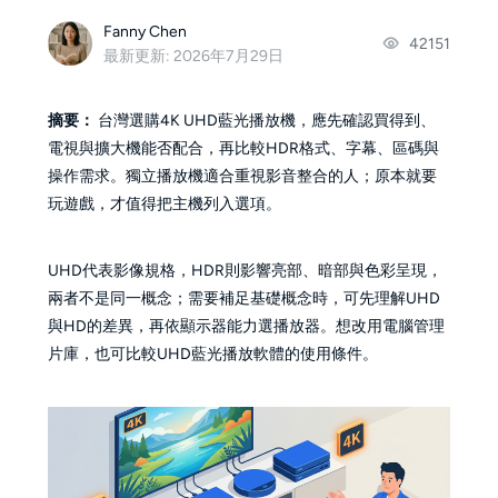
Fanny Chen
42151
最新更新: 2026年7月29日
摘要：
台灣選購4K UHD藍光播放機，應先確認買得到、
電視與擴大機能否配合，再比較HDR格式、字幕、區碼與
操作需求。獨立播放機適合重視影音整合的人；原本就要
玩遊戲，才值得把主機列入選項。
UHD代表影像規格，HDR則影響亮部、暗部與色彩呈現，
兩者不是同一概念；需要補足基礎概念時，可先理解UHD
與HD的差異，再依顯示器能力選播放器。想改用電腦管理
片庫，也可比較UHD藍光播放軟體的使用條件。