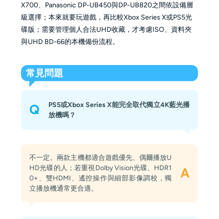
X700、Panasonic DP-UB450與DP-UB820之間依設備層
級選擇；本來就要玩遊戲，再比較Xbox Series X或PS5光
碟版；需要管理個人合法UHD收藏，才考慮ISO、資料夾
與UHD BD-66的本機備份流程。
常見問題
PS5或Xbox Series X能完全取代獨立4K藍光播
Q
放機嗎？
不一定。兩款主機都適合遊戲優先、偶爾播放U
HD光碟的人；若重視Dolby Vision光碟、HDR1
A
0+、雙HDMI、遙控操作與細部影像調校，獨
立播放機通常更合適。