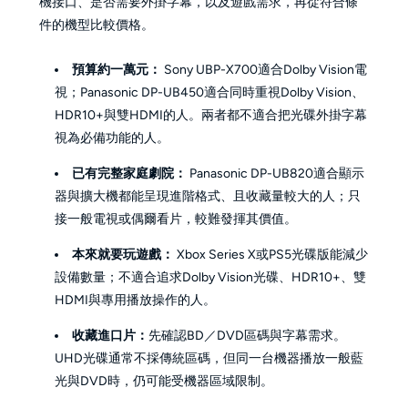
機接口、是否需要外掛字幕，以及遊戲需求，再從符合條
件的機型比較價格。
預算約一萬元：
Sony UBP-X700適合Dolby Vision電
視；Panasonic DP-UB450適合同時重視Dolby Vision、
HDR10+與雙HDMI的人。兩者都不適合把光碟外掛字幕
視為必備功能的人。
已有完整家庭劇院：
Panasonic DP-UB820適合顯示
器與擴大機都能呈現進階格式、且收藏量較大的人；只
接一般電視或偶爾看片，較難發揮其價值。
本來就要玩遊戲：
Xbox Series X或PS5光碟版能減少
設備數量；不適合追求Dolby Vision光碟、HDR10+、雙
HDMI與專用播放操作的人。
收藏進口片：
先確認BD／DVD區碼與字幕需求。
UHD光碟通常不採傳統區碼，但同一台機器播放一般藍
光與DVD時，仍可能受機器區域限制。