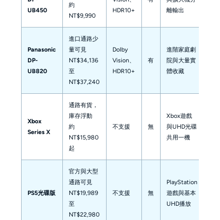
約
UB450
HDR10+
離輸出
性
NT$9,990
進口通路少
Panasonic
量可見
Dolby
進階家庭劇
價
DP-
NT$34,136
Vision、
有
院與大量實
台
UB820
至
HDR10+
體收藏
較
NT$37,240
通路有貨，
光碟
庫存浮動
Xbox遊戲
Xbox
與
約
不支援
無
與UHD光碟
Series X
放
NT$15,980
共用一機
限
起
官方與大型
HD
通路可見
PlayStation
與
PS5光碟版
NT$19,989
不支援
無
遊戲與基本
接
至
UHD播放
限
NT$22,980