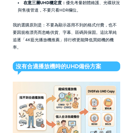
在意三層UHD穩定度：
優先考量韌體維護、光碟狀況
與售後管道，不要只看HDR欄位。
我的選購原則是：不要為顯示器用不到的格式付費，也不
要因規格漂亮而忽略供貨、字幕、區碼與保固。這比單純
追逐「4K藍光播放機推薦」排行榜更能降低買錯機的機
率。
沒有合適播放機時的UHD備份方案