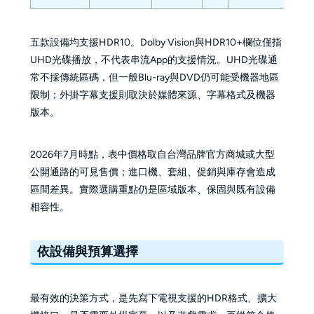
五款設備均支援HDR10。Dolby Vision與HDR10+欄位僅指
UHD光碟播放，不代表串流App的支援情況。UHD光碟通
常不採傳統區碼，但一般Blu-ray與DVD仍可能受機器地區
限制；外掛字幕支援則取決於媒體來源、字幕格式及機器
版本。
2026年7月時點，表中價格取自台灣品牌官方商城或大型
公開通路的可見售價；進口機、套組、促銷與庫存會造成
區間差異。實際選購重點仍是區域版本、保固與既有設備
相容性。
依設備與預算選擇
最有效的決策方式，是先寫下電視支援的HDR格式、擴大