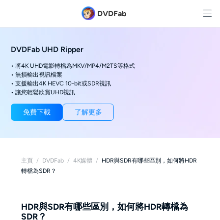
DVDFab
DVDFab UHD Ripper
• 將4K UHD電影轉檔為MKV/MP4/M2TS等格式
• 無損輸出視訊檔案
• 支援輸出4K HEVC 10-bit或SDR視訊
• 讓您輕鬆欣賞UHD視訊
免費下載
了解更多
主頁
/
DVDFab
/
4K媒體
/
HDR與SDR有哪些區別，如何將HDR
轉檔為SDR？
HDR與SDR有哪些區別，如何將HDR轉檔為
SDR？