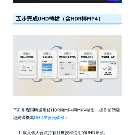
五步完成UHD轉檔（含HDR轉MP4）
下列步驟同時適用於HDR轉MP4與MKV輸出，操作前請確
認光碟機為
UHD友善光碟機
：
載入個人合法持有且獲授權使用的UHD來源。