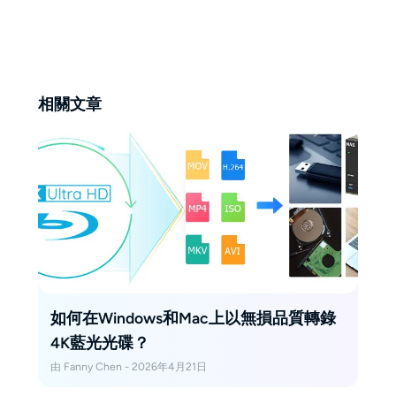
或是在暗房沖洗底片的孤光中——
這些瞬間總提醒她：真正的技術權
威，源於對真實世界的持續探索。
相關文章
如何在Windows和Mac上以無損品質轉錄
4K藍光光碟？
由 Fanny Chen - 2026年4月21日