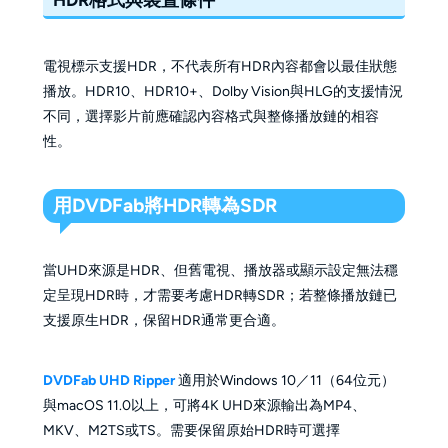
電視標示支援HDR，不代表所有HDR內容都會以最佳狀態
播放。HDR10、HDR10+、Dolby Vision與HLG的支援情況
不同，選擇影片前應確認內容格式與整條播放鏈的相容
性。
用DVDFab將HDR轉為SDR
當UHD來源是HDR、但舊電視、播放器或顯示設定無法穩
定呈現HDR時，才需要考慮HDR轉SDR；若整條播放鏈已
支援原生HDR，保留HDR通常更合適。
DVDFab UHD Ripper
適用於Windows 10／11（64位元）
與macOS 11.0以上，可將4K UHD來源輸出為MP4、
MKV、M2TS或TS。需要保留原始HDR時可選擇