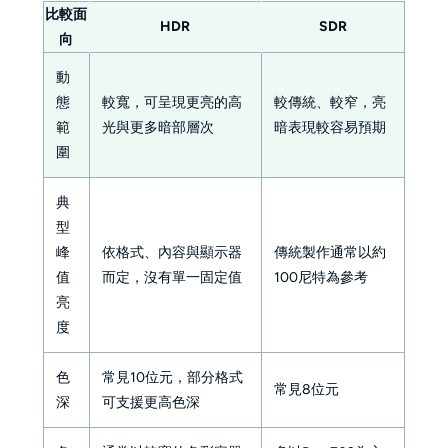
比較面
HDR
SDR
向
動
態
較寬，可呈現更亮的高
較傳統、較窄，亮
範
光與更多暗部層次
暗表現較容易預期
圍
典
型
峰
依格式、內容與顯示器
傳統製作通常以約
值
而定，沒有單一固定值
100尼特為參考
亮
度
色
常見10位元，部分格式
常見8位元
深
可支援更高色深