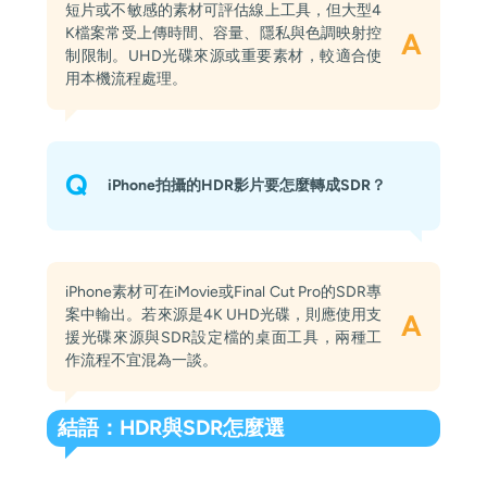
短片或不敏感的素材可評估線上工具，但大型4
K檔案常受上傳時間、容量、隱私與色調映射控
A
制限制。UHD光碟來源或重要素材，較適合使
用本機流程處理。
Q
iPhone拍攝的HDR影片要怎麼轉成SDR？
iPhone素材可在iMovie或Final Cut Pro的SDR專
案中輸出。若來源是4K UHD光碟，則應使用支
A
援光碟來源與SDR設定檔的桌面工具，兩種工
作流程不宜混為一談。
結語：HDR與SDR怎麼選