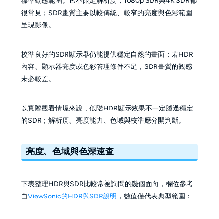
標準動態範圍。它不限定解析度，1080p SDR與4K SDR都
很常見；SDR畫質主要以較傳統、較窄的亮度與色彩範圍
呈現影像。
校準良好的SDR顯示器仍能提供穩定自然的畫面；若HDR
內容、顯示器亮度或色彩管理條件不足，SDR畫質的觀感
未必較差。
以實際觀看情境來說，低階HDR顯示效果不一定勝過穩定
的SDR；解析度、亮度能力、色域與校準應分開判斷。
亮度、色域與色深速查
下表整理HDR與SDR比較常被詢問的幾個面向，欄位參考
自
ViewSonic的HDR與SDR說明
，數值僅代表典型範圍：