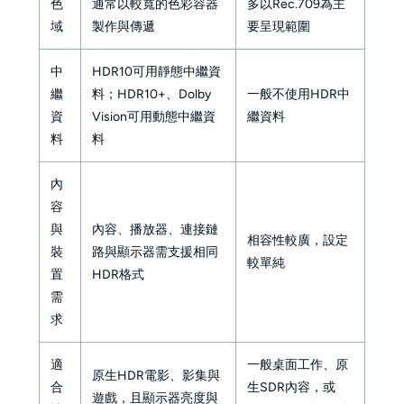
色
通常以較寬的色彩容器
多以Rec.709為主
域
製作與傳遞
要呈現範圍
中
HDR10可用靜態中繼資
繼
料；HDR10+、Dolby
一般不使用HDR中
資
Vision可用動態中繼資
繼資料
料
料
內
容
與
內容、播放器、連接鏈
相容性較廣，設定
裝
路與顯示器需支援相同
較單純
置
HDR格式
需
求
適
一般桌面工作、原
原生HDR電影、影集與
合
生SDR內容，或
遊戲，且顯示器亮度與