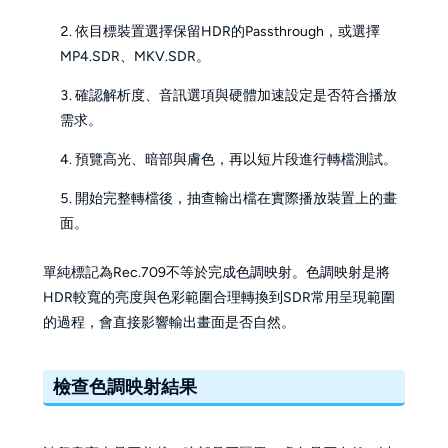
依目標裝置選擇保留HDR的Passthrough，或選擇
MP4.SDR、MKV.SDR。
確認解析度、音訊選項與硬體加速設定是否符合播放
需求。
預覽高光、暗部與膚色，再以短片段進行轉檔測試。
開始完整轉檔後，抽查輸出檔在實際播放裝置上的畫
面。
單純標記為Rec.709不等於完成色調映射。色調映射是將
HDR較寬的亮度與色彩範圍合理轉換到SDR常用呈現範圍
的過程，會直接影響輸出畫面是否自然。
檢查色調映射結果