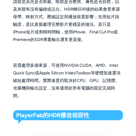
請留意高光是否剪裁、暗部是否壓黑、膚色是否自然，以
及灰階有沒有偏綠或泛白。HDR轉SDR後的結果會受來源
母帶、映射方式、壓縮設定與播放裝置影響；先用短片段
驗證，是比直接處理完整影片更穩妥的做法。若只是
iPhone短片或剪輯時間軸，使用iMovie、Final Cut Pro或
Premiere的SDR專案輸出通常更直接。
若需處理多個來源，可使用NVIDIA CUDA、AMD、Intel
Quick Sync或Apple Silicon VideoToolbox等硬體加速選項
縮短處理時間。實際速度仍取決於CPU、GPU、記憶體、
光碟機與輸出設定，沒有適用於所有電腦的固定完成時
間。
PlayerFab的HDR播放相容性