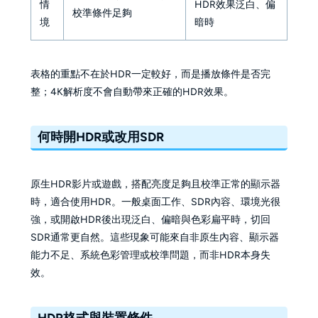
情
HDR效果泛白、偏
校準條件足夠
境
暗時
表格的重點不在於HDR一定較好，而是播放條件是否完
整；4K解析度不會自動帶來正確的HDR效果。
何時開HDR或改用SDR
原生HDR影片或遊戲，搭配亮度足夠且校準正常的顯示器
時，適合使用HDR。一般桌面工作、SDR內容、環境光很
強，或開啟HDR後出現泛白、偏暗與色彩扁平時，切回
SDR通常更自然。這些現象可能來自非原生內容、顯示器
能力不足、系統色彩管理或校準問題，而非HDR本身失
效。
HDR格式與裝置條件