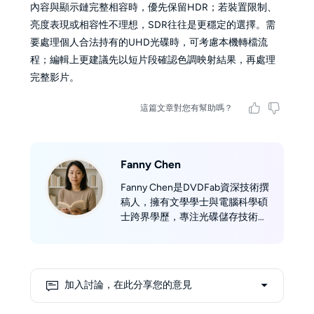
內容與顯示鏈完整相容時，優先保留HDR；若裝置限制、
亮度表現或相容性不理想，SDR往往是更穩定的選擇。需
要處理個人合法持有的UHD光碟時，可考慮本機轉檔流
程；編輯上更建議先以短片段確認色調映射結果，再處理
完整影片。
這篇文章對您有幫助嗎？
Fanny Chen
Fanny Chen是DVDFab資深技術撰
稿人，擁有文學學士與電腦科學碩
士跨界學歷，專注光碟儲存技術領
域逾五年。精通 DVD/Blu-
ray/UHD 影碟規格解析、數位版權
管理及影音備份方案 ，擅長將複
雜技術轉化為實用指南。當不埋首
加入討論，在此分享您的意見
於光碟儲存技術領域時，你會發現
她背著徠卡相機穿梭於奇萊山徑，