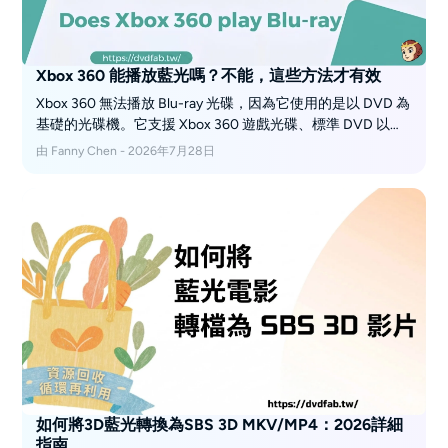
Xbox 360 能播放藍光嗎？不能，這些方法才有效
Xbox 360 無法播放 Blu-ray 光碟，因為它使用的是以 DVD 為
基礎的光碟機。它支援 Xbox 360 遊戲光碟、標準 DVD 以及
音訊 CD，而 HD DVD 播放則需要已停產的外接式 HD DVD
由 Fanny Chen - 2026年7月28日
擴充配件。若要播放 Blu-ray，請使用內建光碟機的 Xbox
One 或 Xbox Series X；4K UHD Blu-ray 播放則僅限於 Xbox
One S、Xbox One X 和 Xbox Series X。或者，你也可以使用
DVDFab Blu-ray Ripper，將你擁有的 Blu-ray 轉換為相容
Xbox 360 的影片格式，以便數位播放。
如何將3D藍光轉換為SBS 3D MKV/MP4：2026詳細
指南