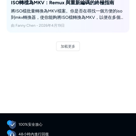
ISO轉檔為MKV：Remux 與重新編碼的終極指南
將ISO檔批量轉換為MKV檔案。你是否在尋找一個方便的iso
到mkv轉換器，使你能夠將ISO檔轉換為MKV，以便在多個移
動設備上更好地播放？這篇文章提供了一個能將Bluray/DVD
由 Fanny Chen - 2026年4月19日
iso轉換為MKV的一站式解決方案。繼續閱讀以瞭解詳情。
加載更多
100%安全放心
48小時內進行回復