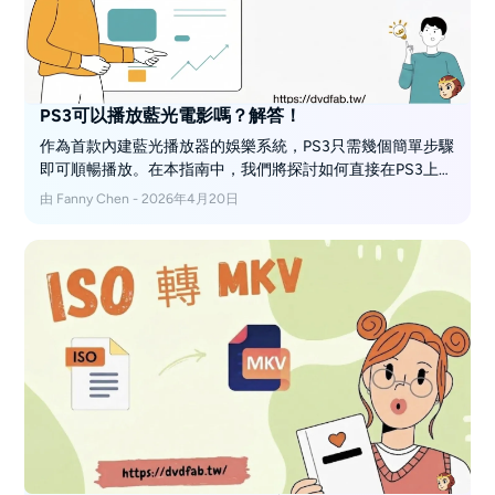
PS3可以播放藍光電影嗎？解答！
作為首款內建藍光播放器的娛樂系統，PS3只需幾個簡單步驟
即可順暢播放。在本指南中，我們將探討如何直接在PS3上播
放藍光光碟、提取藍光光碟內容以便播放，以及轉移提取的
由 Fanny Chen - 2026年4月20日
內容以達到最佳便利性。