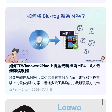
DVDFab在GPU加速下用13分鐘完成了一張33 GB的光碟；而
HandBrake在相同來源上使用CPU則需要超過5小時。
如何在Windows和Mac上將藍光轉換為MP4：6大最
佳轉檔軟體
將藍光轉換為MP4是享受高畫質電影在iPad、電視和平板電
腦上的最佳解決方案。經過多款工具測試，我發現最好的轉
檔器在Windows和Mac上能平衡速度、品質和格式相容性。
由 Fanny Chen - 2026年7月11日
本指南揭示了六個可靠的選擇，涵蓋從簡單的光碟轉換到進
階GPU加速轉換的功能。