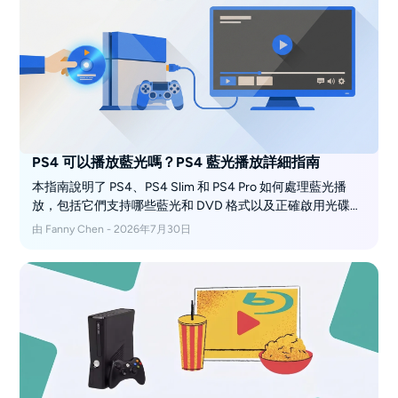
PS4 可以播放藍光嗎？PS4 藍光播放詳細指南
本指南說明了 PS4、PS4 Slim 和 PS4 Pro 如何處理藍光播
放，包括它們支持哪些藍光和 DVD 格式以及正確啟用光碟所
需的條件。還涵蓋了型號差異、4K 和 3D 相容性、實際播放
由 Fanny Chen - 2026年7月30日
效果，以及如何在 PS4 上播放藍光影片的逐步指導。