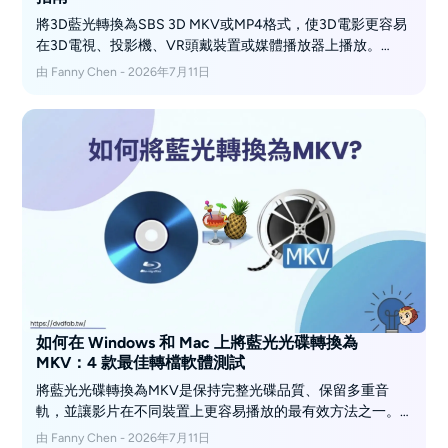
將3D藍光轉換為SBS 3D MKV或MP4格式，使3D電影更容易
在3D電視、投影機、VR頭戴裝置或媒體播放器上播放。
DVDFab Blu-ray Ripper是一個可靠的工具，用於將藍光轉換
由 Fanny Chen - 2026年7月11日
為SBS 3D影片，並提供可自訂的輸出配置、字幕、音軌和影
片設定選項。對於大多數使用者來說，使用H.264的Half SBS
是一個安全的起點，而Full SBS或H.265則適合追求更高細
節、更小檔案和相容播放裝置的需求。
如何在 Windows 和 Mac 上將藍光光碟轉換為
MKV：4 款最佳轉檔軟體測試
將藍光光碟轉換為MKV是保持完整光碟品質、保留多重音
軌，並讓影片在不同裝置上更容易播放的最有效方法之一。
我在相同的硬體條件下測試了四款藍光轉MKV的轉檔軟體。
由 Fanny Chen - 2026年7月11日