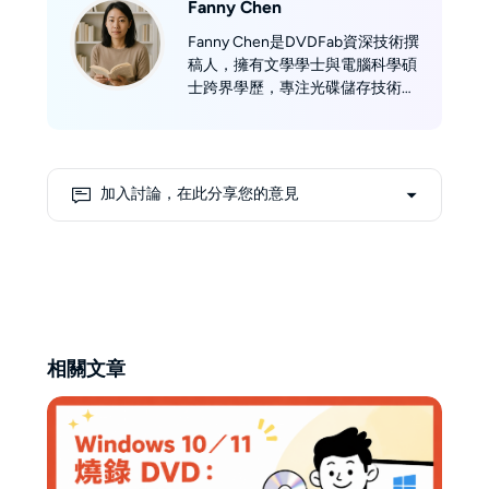
Fanny Chen
Fanny Chen是DVDFab資深技術撰
稿人，擁有文學學士與電腦科學碩
士跨界學歷，專注光碟儲存技術領
域逾五年。精通 DVD/Blu-
ray/UHD 影碟規格解析、數位版權
管理及影音備份方案 ，擅長將複
雜技術轉化為實用指南。當不埋首
加入討論，在此分享您的意見
於光碟儲存技術領域時，你會發現
她背著徠卡相機穿梭於奇萊山徑，
或是在暗房沖洗底片的孤光中——
這些瞬間總提醒她：真正的技術權
威，源於對真實世界的持續探索。
相關文章