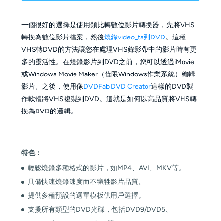
一個很好的選擇是使用類比轉數位影片轉換器，先將VHS
轉換為數位影片檔案，然後
燒錄video_ts到DVD
。這種
VHS轉DVD的方法讓您在處理VHS錄影帶中的影片時有更
多的靈活性。在燒錄影片到DVD之前，您可以透過iMovie
或Windows Movie Maker（僅限Windows作業系統）編輯
影片。之後，使用像
DVDFab DVD Creator
這樣的DVD製
作軟體將VHS複製到DVD。這就是如何以高品質將VHS轉
換為DVD的邏輯。
特色：
輕鬆燒錄多種格式的影片，如MP4、AVI、MKV等。
具備快速燒錄速度而不犧牲影片品質。
提供多種預設的選單模板供用戶選擇。
支援所有類型的DVD光碟，包括DVD9/DVD5、