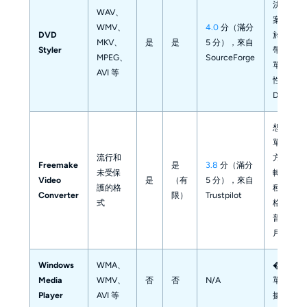
決方
WAV、
案，用
WMV、
4.0
分（滿分
DVD
於創建
MKV、
是
是
5 分），來自
Styler
帶有菜
MPEG、
SourceForge
單的個
AVI 等
性化
DVD
想要簡
單解決
流行和
方案來
Freemake
是
3.8
分（滿分
未受保
轉換各
Video
是
（有
5 分），來自
護的格
種視頻
Converter
限）
Trustpilot
式
格式的
普通用
戶
Windows
WMA、
���
Media
WMV、
否
否
N/A
單的數
Player
AVI 等
據備份