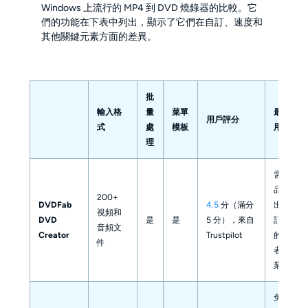
Windows 上流行的 MP4 到 DVD 燒錄器的比較。它
們的功能在下表中列出，顯示了它們在自訂、速度和
其他關鍵元素方面的差異。
批
輸入格
量
菜單
最佳適
用戶評分
式
處
模板
用於
理
需要高
品質輸
200+
DVDFab
4.5
分（滿分
出和自
視頻和
DVD
是
是
5 分），來自
訂選項
音頻文
Creator
Trustpilot
的初學
件
者和專
業人士
免費解