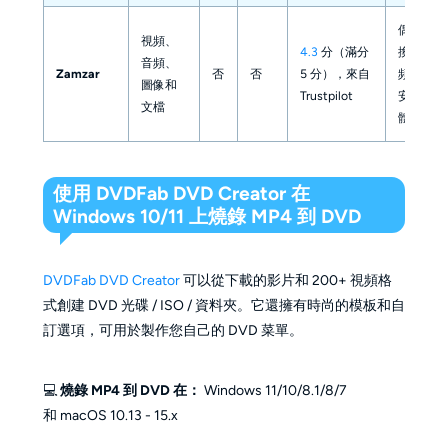
偶爾轉
視頻、
4.3
分（滿分
換小視
音頻、
Zamzar
否
否
5 分），來自
頻而不
圖像和
Trustpilot
安裝軟
文檔
體
使用 DVDFab DVD Creator 在
Windows 10/11 上燒錄 MP4 到 DVD
DVDFab DVD Creator
可以從下載的影片和 200+ 視頻格
式創建 DVD 光碟 / ISO / 資料夾。它還擁有時尚的模板和自
訂選項，可用於製作您自己的 DVD 菜單。
💻
燒錄 MP4 到 DVD 在：
Windows 11/10/8.1/8/7
和 macOS 10.13 - 15.x