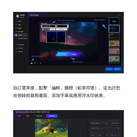
自訂選單後，點擊「編輯」圖標（鉛筆符號）。這允許您
在燒錄前裁剪畫面、添加字幕或應用浮水印效果。