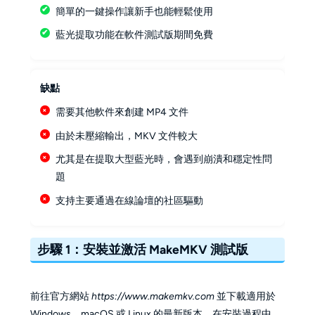
簡單的一鍵操作讓新手也能輕鬆使用
藍光提取功能在軟件測試版期間免費
缺點
需要其他軟件來創建 MP4 文件
由於未壓縮輸出，MKV 文件較大
尤其是在提取大型藍光時，會遇到崩潰和穩定性問
題
支持主要通過在線論壇的社區驅動
步驟 1：安裝並激活 MakeMKV 測試版
前往官方網站
https://www.makemkv.com
並下載適用於
Windows、macOS 或 Linux 的最新版本。在安裝過程中，