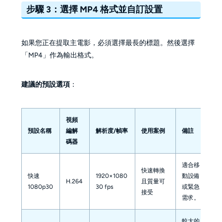
步驟 3：選擇 MP4 格式並自訂設置
如果您正在提取主電影，必須選擇最長的標題。然後選擇
「MP4」作為輸出格式。
建議的預設選項
：
視頻
預設名稱
編解
解析度/幀率
使用案例
備註
碼器
適合移
快速轉換
快速
1920×1080
動設備
H.264
且質量可
1080p30
30 fps
或緊急
接受
需求。
較大的