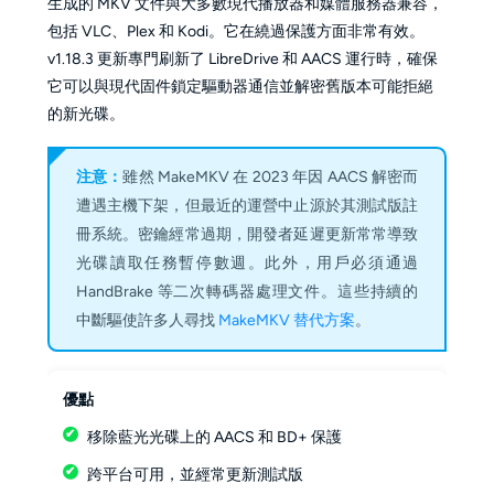
生成的 MKV 文件與大多數現代播放器和媒體服務器兼容，
包括 VLC、Plex 和 Kodi。它在繞過保護方面非常有效。
v1.18.3 更新專門刷新了 LibreDrive 和 AACS 運行時，確保
它可以與現代固件鎖定驅動器通信並解密舊版本可能拒絕
的新光碟。
注意：
雖然 MakeMKV 在 2023 年因 AACS 解密而
遭遇主機下架，但最近的運營中止源於其測試版註
冊系統。密鑰經常過期，開發者延遲更新常常導致
光碟讀取任務暫停數週。此外，用戶必須通過
HandBrake 等二次轉碼器處理文件。這些持續的
中斷驅使許多人尋找
MakeMKV 替代方案
。
優點
移除藍光光碟上的 AACS 和 BD+ 保護
跨平台可用，並經常更新測試版