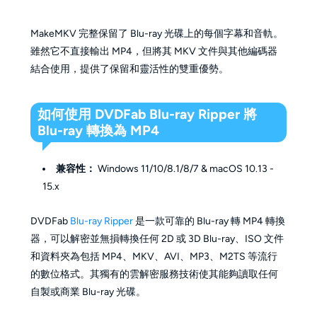
MakeMKV 完整保留了 Blu-ray 光碟上的每個字幕和音軌。
雖然它不直接輸出 MP4，但將其 MKV 文件與其他編碼器
結合使用，提供了保留和靈活性的雙重優勢。
如何使用 DVDFab Blu-ray Ripper 將
Blu-ray 轉換為 MP4
兼容性：
Windows
11/10/8.1/8/7
&
macOS 10.13 -
15.x
DVDFab
Blu-ray Ripper
是一款可靠的 Blu-ray 轉 MP4 轉換
器，可以解密並無損轉換任何 2D 或 3D Blu-ray、ISO 文件
和資料夾為包括 MP4、MKV、AVI、MP3、M2TS 等流行
的數位格式。其獨有的雲解密服務技術使其能夠讀取任何
自製或商業 Blu-ray 光碟。