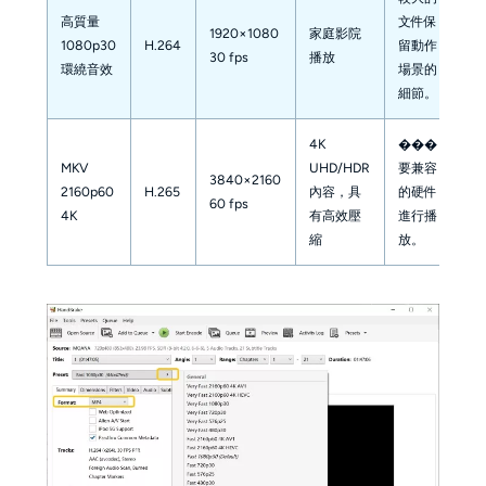
高質量
文件保
1920×1080
家庭影院
1080p30
H.264
留動作
30 fps
播放
環繞音效
場景的
細節。
4K
���
MKV
UHD/HDR
要兼容
3840×2160
2160p60
H.265
內容，具
的硬件
60 fps
4K
有高效壓
進行播
縮
放。