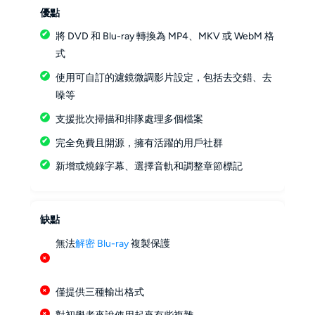
優點
將 DVD 和 Blu-ray 轉換為 MP4、MKV 或 WebM 格
式
使用可自訂的濾鏡微調影片設定，包括去交錯、去
噪等
支援批次掃描和排隊處理多個檔案
完全免費且開源，擁有活躍的用戶社群
新增或燒錄字幕、選擇音軌和調整章節標記
缺點
無法
解密 Blu-ray
複製保護
僅提供三種輸出格式