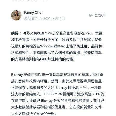
Fanny Chen
27261
最新更新: 2026年7月11日
摘要：
將藍光轉換為MP4是享受高畫質電影在iPad、電視
和平板電腦上的最佳解決方案。經過多款工具測試，我發
現最好的轉檔器在Windows和Mac上能平衡速度、品質和
格式相容性。本指南揭示了六個可靠的選擇，涵蓋從簡單
的光碟轉換到進階GPU加速轉換的功能。
Blu-ray 光碟長期以來一直是高清視頻質量的標準，提供卓
越的音頻和視覺清晰度。然而，由於光碟需要專用硬體且
不易保存，越來越多的人將 Blu-ray 轉換為 MP4，一種廣
泛支持的壓縮格式。H.265 MP4 視頻可以減少高達 70% 的
存儲空間，提供與 Blu-ray 等效的音頻和視頻質量，並且與
大多數媒體播放器和便攜設備兼容。它在視頻質量和文件
大小之間取得了良好的平衡。