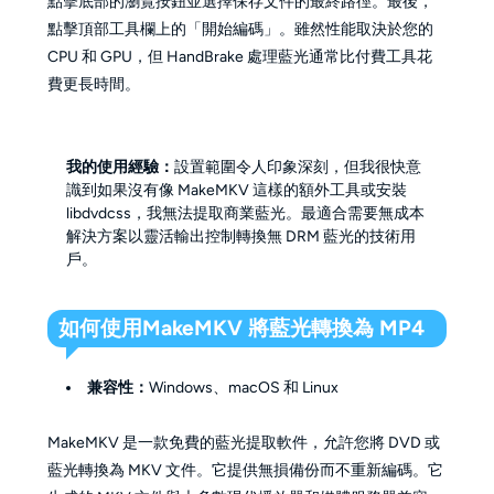
點擊底部的瀏覽按鈕並選擇保存文件的最終路徑。最後，
點擊頂部工具欄上的「開始編碼」。雖然性能取決於您的
CPU 和 GPU，但 HandBrake 處理藍光通常比付費工具花
費更長時間。
我的使用經驗：
設置範圍令人印象深刻，但我很快意
識到如果沒有像 MakeMKV 這樣的額外工具或安裝
libdvdcss，我無法提取商業藍光。最適合需要無成本
解決方案以靈活輸出控制轉換無 DRM 藍光的技術用
戶。
如何使用
MakeMKV 將藍光轉換為 MP4
兼容性：
Windows、macOS 和 Linux
MakeMKV 是一款免費的藍光提取軟件，允許您將 DVD 或
藍光轉換為 MKV 文件。它提供無損備份而不重新編碼。它