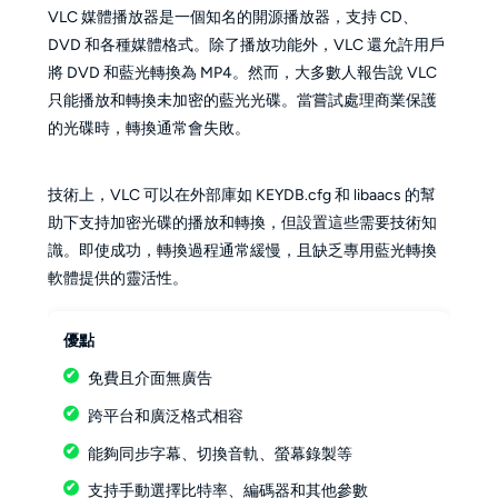
VLC 媒體播放器是一個知名的開源播放器，支持 CD、
DVD 和各種媒體格式。除了播放功能外，VLC 還允許用戶
將 DVD 和藍光轉換為 MP4。然而，大多數人報告說 VLC
只能播放和轉換未加密的藍光光碟。當嘗試處理商業保護
的光碟時，轉換通常會失敗。
技術上，VLC 可以在外部庫如 KEYDB.cfg 和 libaacs 的幫
助下支持加密光碟的播放和轉換，但設置這些需要技術知
識。即使成功，轉換過程通常緩慢，且缺乏專用藍光轉換
軟體提供的靈活性。
優點
免費且介面無廣告
跨平台和廣泛格式相容
能夠同步字幕、切換音軌、螢幕錄製等
支持手動選擇比特率、編碼器和其他參數