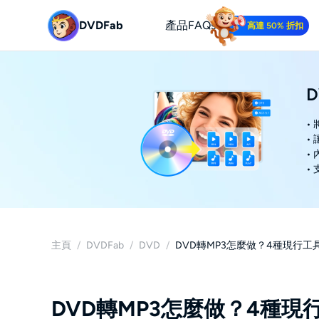
DVDFab
產品
FAQs
高達 50% 折扣
D
•
•
•
•
主頁
/
DVDFab
/
DVD
/
DVD轉MP3怎麼做？4種現行
DVD轉MP3怎麼做？4種