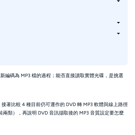
重新編碼為 MP3 檔的過程；能否直接讀取實體光碟，是挑選
，接著比較 4 種目前仍可運作的 DVD 轉 MP3 軟體與線上路徑
、免安裝兩類），再說明 DVD 音訊擷取後的 MP3 音質設定要怎麼