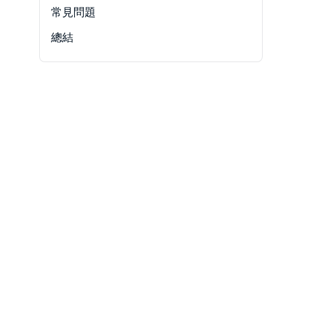
-
AC3 與 DTS 來源音軌
常見問題
-
128、192 與 320 kbps 的取捨
總結