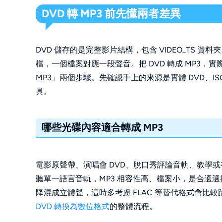
DVD 轉 MP3 前先懂兩者差異
DVD 儲存的是完整影片結構，包含 VIDEO_TS 資
檔，一個檔案對應一段聲音。把 DVD 轉成 MP3
MP3」兩個步驟。先確認手上的來源是實體 DVD、ISO
具。
哪些光碟內容適合轉成 MP3
電影原聲帶、演唱會 DVD、脫口秀評論音軌、教學或
聽單一語言音軌，MP3 相容性高、檔案小，是合適選擇
降混成立體聲，這時多考慮 FLAC 等替代格式會比較
DVD 轉換為數位格式
的整體流程。