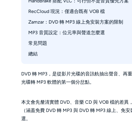
HandBrake 搭配 VLC：可行但不是音質優先方案
VLC 轉 MP3 操作步驟
RecCloud 現況：僅適合既有 VOB 檔
HandBrake 搭配 VLC 的步驟
Zamzar：DVD 轉 MP3 線上免安裝方案的限制
MP3 音質設定：位元率與聲道怎麼選
Zamzar VOB 轉 MP3 操作步驟
常見問題
AC3 與 DTS 來源音軌
128、192 與 320 kbps 的取捨
總結
DVD 轉 MP3，是從影片光碟的音訊軌抽出聲音、再
光碟轉 MP3 軟體的第一個分岔點。
本文會先釐清實體 DVD、音樂 CD 與 VOB 檔的差異
（涵蓋免費 DVD 轉 MP3 與 DVD 轉 MP3 線上
選。