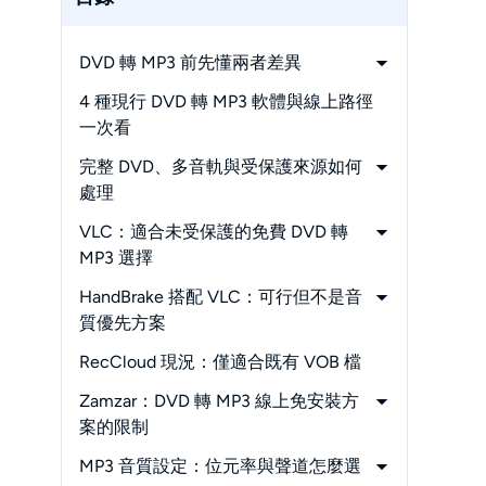
DVD 轉 MP3 前先懂兩者差異
-
哪些光碟內容適合轉成 MP3
4 種現行 DVD 轉 MP3 軟體與線上路徑
-
實體 DVD 與 VOB 檔的差別
一次看
完整 DVD、多音軌與受保護來源如何
處理
-
DVDFab DVD Ripper 操作步驟
VLC：適合未受保護的免費 DVD 轉
MP3 選擇
-
VLC 轉 MP3 操作步驟
HandBrake 搭配 VLC：可行但不是音
質優先方案
-
HandBrake 搭配 VLC 的步驟
RecCloud 現況：僅適合既有 VOB 檔
Zamzar：DVD 轉 MP3 線上免安裝方
案的限制
-
Zamzar VOB 轉 MP3 操作步驟
MP3 音質設定：位元率與聲道怎麼選