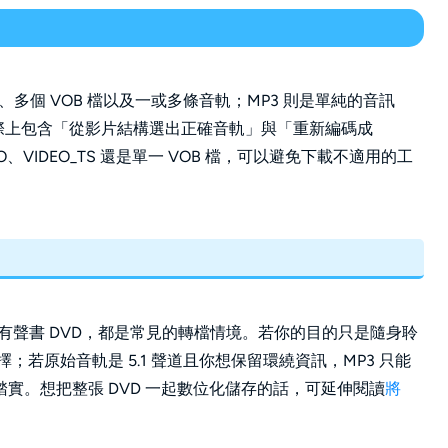
料夾、多個 VOB 檔以及一或多條音軌；MP3 則是單純的音訊
，實際上包含「從影片結構選出正確音軌」與「重新編碼成
、VIDEO_TS 還是單一 VOB 檔，可以避免下載不適用的工
有聲書 DVD，都是常見的轉檔情境。若你的目的只是隨身聆
；若原始音軌是 5.1 聲道且你想保留環繞資訊，MP3 只能
踏實。想把整張 DVD 一起數位化儲存的話，可延伸閱讀
將