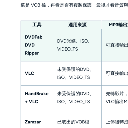
還是 VOB 檔，再看是否有複製保護，最後才看音質
工具
適用來源
MP3輸
DVDFab
DVD光碟、ISO、
DVD
可直接輸出
VIDEO_TS
Ripper
未受保護的DVD、
VLC
可直接輸出
ISO、VIDEO_TS
HandBrake
未受保護的DVD、
先轉影片
+ VLC
ISO、VIDEO_TS
VLC輸出M
Zamzar
已取出的VOB檔
上傳後轉成