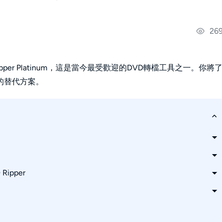
269
pper Platinum，這是當今最受歡迎的DVD轉檔工具之一。你將
的替代方案。
Ripper
D？
D 轉檔？
ipper 比較