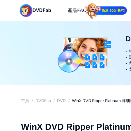
產品
FAQs
DVDFab
高達 50% 折扣
D
•
•
•
•
主頁
/
DVDFab
/
DVD
/
WinX DVD Ripper Platinum
WinX DVD Ripper Plat