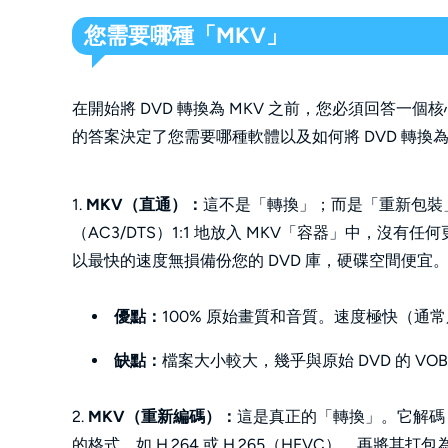
您需要哪種「MKV」
在開始將 DVD 轉換為 MKV 之前，您必須回答
的答案決定了您需要哪種軟體以及如何將 DVD 轉換為
1.
MKV（直通）：
這不是「轉換」；而是「重新包裝」。
（AC3/DTS）1:1 地放入 MKV「容器」中，沒有任何更
以最快的速度無損備份您的 DVD 庫，硬碟空間便宜
優點：
100% 原始畫質和音質。速度極快（通
缺點：
檔案大小較大，幾乎與原始 DVD 的 VOB
2.
MKV（重新編碼）：
這是真正的「轉換」。它解碼 D
的格式，如 H.264 或 H.265（HEVC），再將