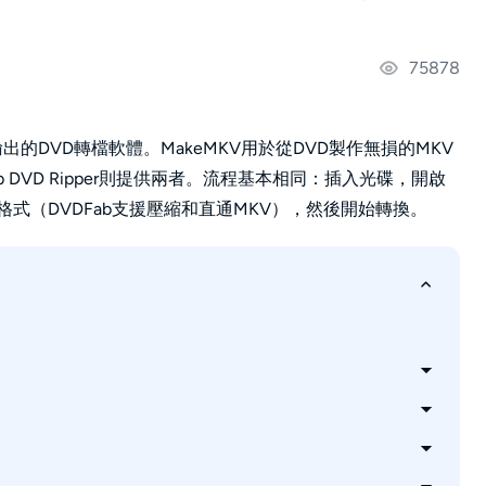
75878
出的DVD轉檔軟體。MakeMKV用於從DVD製作無損的MKV
ab DVD Ripper則提供兩者。流程基本相同：插入光碟，開啟
格式（DVDFab支援壓縮和直通MKV），然後開始轉換。
源