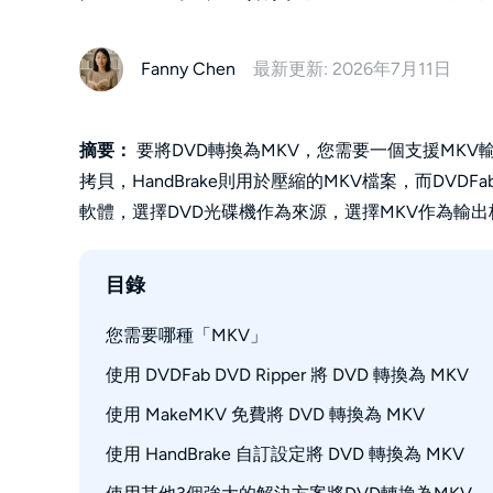
Fanny Chen
最新更新: 2026年7月11日
摘要：
要將DVD轉換為MKV，您需要一個支援MKV輸
拷貝，HandBrake則用於壓縮的MKV檔案，而DVDF
軟體，選擇DVD光碟機作為來源，選擇MKV作為輸出
目錄
您需要哪種「MKV」
使用 DVDFab DVD Ripper 將 DVD 轉換為 MKV
使用 MakeMKV 免費將 DVD 轉換為 MKV
步驟 1. 運行 DVD 到 MKV 轉換器並添加您的來
步驟 2. 設置輸出格式為 MKV
使用 HandBrake 自訂設定將 DVD 轉換為 MKV
步驟 1. 安裝並打開 MakeMKV 
步驟 3. 編輯您的輸出
步驟 2. 插入 DVD 並掃描標題