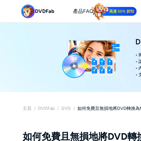
DVDFab
產品
FAQs
高達 50% 折扣
D
•
•
•
•
主頁
/
DVDFab
/
DVD
/
如何免費且無損地將DVD轉換為M
如何免費且無損地將DVD轉換