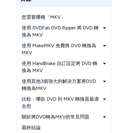
您需要哪種「MKV」
使用 DVDFab DVD Ripper 將 DVD 轉
換為 MKV
-
步驟 1. 運行 DVD 到 MKV 轉換器並添
使用 MakeMKV 免費將 DVD 轉換為
加您的來源
MKV
-
步驟 2. 設置輸出格式為 MKV
-
步驟 1. 安裝並打開 MakeMKV
使用 HandBrake 自訂設定將 DVD 轉
-
步驟 3. 編輯您的輸出
-
步驟 2. 插入 DVD 並掃描標題
換為 MKV
-
步驟 4. 開始將 DVD 轉換為 MKV
-
步驟 3. 選擇標題、音軌和字幕
-
步驟 1. 安裝 HandBrake 和所需的庫
使用其他3個強大的解決方案將DVD
-
步驟 4. 設定輸出資料夾並開始轉換
-
步驟 2. 打開 HandBrake 並載入 DVD
轉換為MKV
來源
-
1. Freemake DVD Ripper (Windows)
比較：哪款 DVD 到 MKV 轉換器最適
-
步驟 3. 選擇主要標題和輸出格式
-
2. Wondershare UniConverter
合您
-
步驟 4. 配置影片和音訊設定
(Windows, Mac)
-
測試結果：
關於將DVD轉為MKV的常見問題
-
步驟 5. 使用 HandBrake 將 DVD 轉換
-
3. AnyMP4 DVD Ripper (Windows,
DVD 到 MKV 轉換效能
-
DVD翻錄器是否合法？
為 MKV
最終結論
Mac)