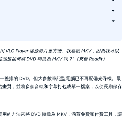
 VLC Player 播放影片更方便。我喜歡 MKV，因為我可以
將 DVD 轉換為 MKV 嗎？"（來自 Reddit）
V？
？
上有一整排的 DVD。但大多數筆記型電腦已不再配備光碟機。最
原始畫質，並將多個音軌和字幕打包成單一檔案，以便長期保存
的方法來將 DVD 轉檔為 MKV，涵蓋免費和付費工具，讓