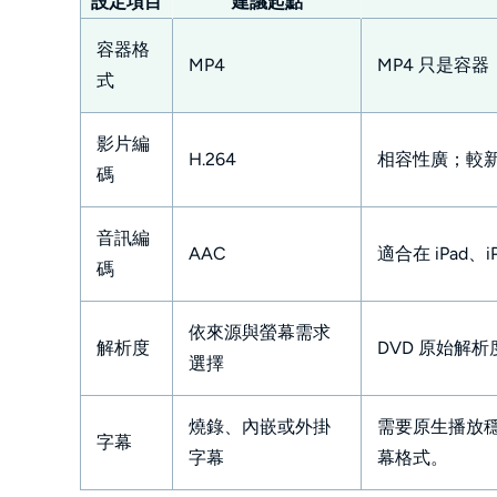
設定項目
建議起點
容器格
MP4
MP4 只是容
式
影片編
H.264
相容性廣；較新的
碼
音訊編
AAC
適合在 iPad、
碼
依來源與螢幕需求
解析度
DVD 原始解
選擇
燒錄、內嵌或外掛
需要原生播放
字幕
字幕
幕格式。