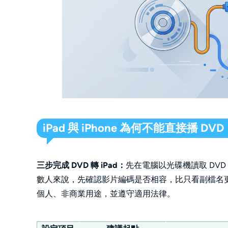
iPad 與 iPhone 為何不能直接播 DVD
三步完成 DVD 轉 iPad：
先在電腦以光碟機讀取 DVD，再
數人來說，先確認影片編碼是否相容，比只看副檔名
個人、非商業用途，並遵守適用法律。