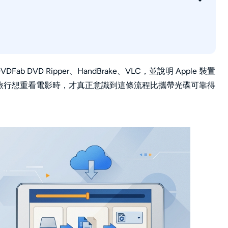
Fab DVD Ripper、HandBrake、VLC，並說明 Apple 裝置
式。我在長途旅行想重看電影時，才真正意識到這條流程比攜帶光碟可靠得