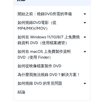
開始之前：燒錄DVD所需的準備
-
如何選擇燒錄DVD的方法
如何燒錄DVD電影（從
MP4/MKV/MOV）
-
步驟1：
如何在 Windows 11/10/8/7 上免費燒
啟動DVDFab並進入DVD Creator模組
錄資料 DVD（使用檔案總管）
-
步驟2：
-
步驟 1：
如何在 macOS 上免費製作資料
匯入視頻/電影檔案
插入光碟並選擇燒錄方式
DVD（使用 Finder）
-
步驟3：
-
步驟 2：
-
步驟 1：
如何從映像檔案製作 DVD
自訂您的光碟
添加您想要燒錄的檔案
插入 DVD 並在 Finder 中打開
-
步驟4：
為什麼我無法燒錄 DVD？解決方案！
-
步驟 3：
-
步驟 2：
選擇輸出格式並開始燒錄DVD
開始燒錄 DVD
添加您想要燒錄的檔案
如何燒錄 DVD 的常見問題
-
步驟 3：
-
燒錄 DVD 合法嗎？
結論
開始 DVD 燒錄
-
DVD-R 和 DVD+R 有什麼區別？
-
我可以只用 Windows 燒錄 DVD 嗎？