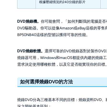
根據壓縮情況約240分鐘的影片
你可能會問，「如何判斷我的電腦是否
DVD燒錄機。
DVD驅動器。你可以從像Amazon或eBay這樣的
BP50NB40這樣的型號以獲得可靠的性能。
選擇可靠的DVD燒錄器對於製作DV
DVD燒錄軟體。
燒錄器可用，Windows和macOS都提供內建的
需求決定使用哪種軟體，以及它是否能實現你的目標
如何選擇燒錄DVD的方法
燒錄DVD分為三種基本不同的目標：燒錄資料DVD、
況之間的基本區別：