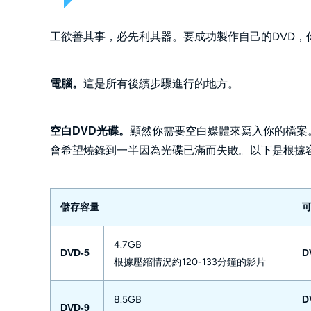
工欲善其事，必先利其器。要成功製作自己的DVD，
這是所有後續步驟進行的地方。
電腦。
顯然你需要空白媒體來寫入你的檔案
空白DVD光碟。
會希望燒錄到一半因為光碟已滿而失敗。以下是根據
儲存容量
4.7GB
DVD-5
D
根據壓縮情況約120-133分鐘的影片
8.5GB
D
DVD-9