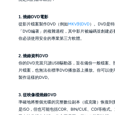
1. 燒錄DVD電影
從影片檔案製作DVD（例如
MKV到DVD
）。DVD是
「DVD編著」的複雜過程，其中影片被編碼並創建必要
你必須使用安全的專業第三方軟體。
2. 燒錄資料DVD
你的DVD充當只讀USB驅動器，旨在備份一般檔案
片檔案，也無法在標準DVD播放器上播放。你可以使用內建
製作這樣的DVD。
3. 從映像檔燒錄DVD
準確地將整個光碟的完整數位副本（或克隆）恢復到
是ISO，但也可能包括CDR、BIN/CUE、CDI