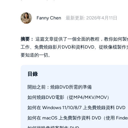
Fanny Chen
最新更新: 2026年4月11日
摘要：
這篇文章提供了一個全面的教程，教你如何製
工作、免費燒錄影片DVD和資料DVD、從映像檔製
要知道的一切。
目錄
開始之前：燒錄DVD所需的準備
如何燒錄DVD電影（從MP4/MKV/MOV）
如何選擇燒錄DVD的方法
如何在 Windows 11/10/8/7 上免費燒錄資料 
步驟1：啟動DVDFab並進入DVD Creator模組
步驟2：匯入視頻/電影檔案
如何在 macOS 上免費製作資料 DVD（使用 Finde
步驟 1：插入光碟並選擇燒錄方式
步驟3：自訂您的光碟
步驟 2：添加您想要燒錄的檔案