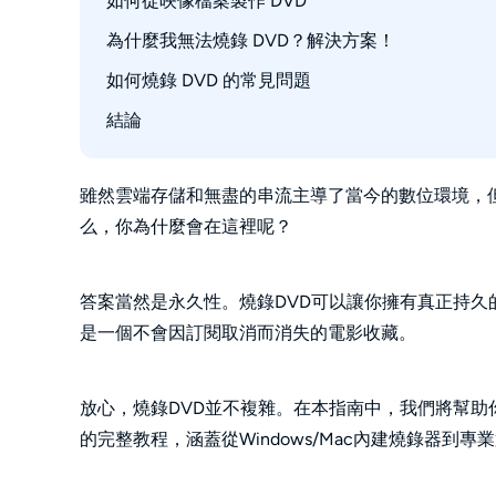
如何從映像檔案製作 DVD
步驟 1：插入 DVD 並在 Finder 中打開
步驟4：選擇輸出格式並開始燒錄DVD
步驟 3：開始燒錄 DVD
步驟 2：添加您想要燒錄的檔案
為什麼我無法燒錄 DVD？解決方案！
步驟 3：開始 DVD 燒錄
如何燒錄 DVD 的常見問題
結論
燒錄 DVD 合法嗎？
DVD-R 和 DVD+R 有什麼區別？
我可以只用 Windows 燒錄 DVD 嗎？
雖然雲端存儲和無盡的串流主導了當今的數位環境，
么，你為什麼會在這裡呢？
如何燒錄幻燈片DVD？
如何將我的DVD轉換為數位格式？
答案當然是永久性。燒錄DVD可以讓你擁有真正持
是一個不會因訂閱取消而消失的電影收藏。
放心，燒錄DVD並不複雜。在本指南中，我們將幫助你理
的完整教程，涵蓋從Windows/Mac內建燒錄器到