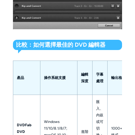
比較：如何選擇最佳的 DVD 編輯器
編輯
字幕
產品
操作系統支援
輸出格式
深度
處理
匯
入、
內嵌
Windows
或可
DVDFab
11/10/8.1/8/7;
切
1000+ 視頻/
DVD
進階
macOS 10.10–
換；
格式