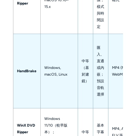
Ripper
15.x
樣式
與時
間設
定
匯
入、
中等
直通
Windows,
（基
或內
MP4 (M4V), M
HandBrake
macOS, Linux
於濾
嵌；
WebM
鏡）
預設
音軌
選擇
Windows
WinX DVD
11/10（較早版
基本
MP4, AVI, WM
Ripper
本）；
中等
字幕
FLV 等