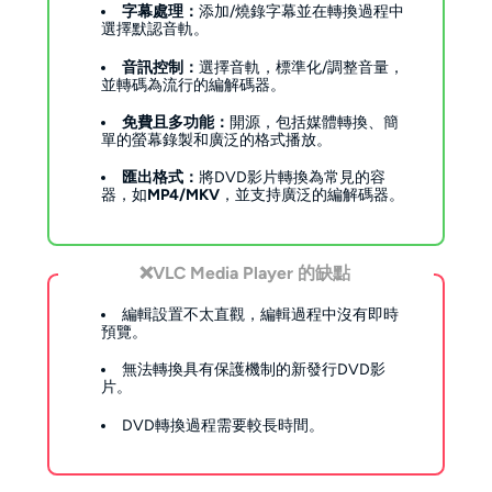
字幕處理：
添加/燒錄字幕並在轉換過程中
選擇默認音軌。
音訊控制：
選擇音軌，標準化/調整音量，
並轉碼為流行的編解碼器。
免費且多功能：
開源，包括媒體轉換、簡
單的螢幕錄製和廣泛的格式播放。
匯出格式：
將DVD影片轉換為常見的容
器，如
MP4/MKV
，並支持廣泛的編解碼器。
❌
VLC Media Player 的缺點
編輯設置不太直觀，編輯過程中沒有即時
預覽。
無法轉換具有保護機制的新發行DVD影
片。
DVD轉換過程需要較長時間。