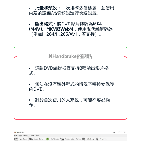
批量和預設：
一次排隊多個標題，並使用
內建的設備/品質預設進行快速設置。
匯出格式：
將DVD影片轉碼為
MP4
(M4V)、MKV或WebM
，使用現代編解碼器
（例如H.264/H.265/AV1，若支持）。
❌
Handbrake的缺點
這款DVD編輯器僅支持3種輸出影片格
式。
無法在沒有額外程式的情況下轉換受保護
的DVD。
對於首次使用的人來說，可能不容易操
作。