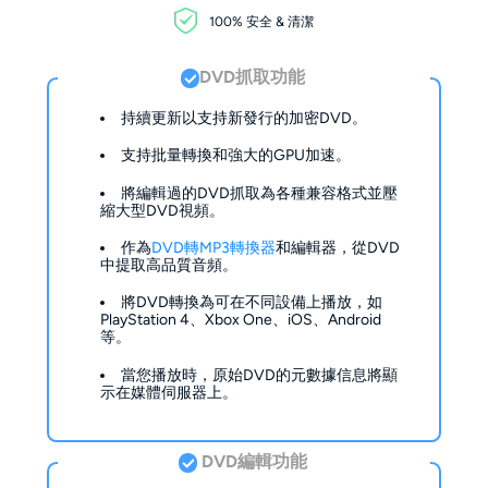
100% 安全 & 清潔
DVD抓取功能
持續更新以支持新發行的加密DVD。
支持批量轉換和強大的GPU加速。
將編輯過的DVD抓取為各種兼容格式並壓
縮大型DVD視頻。
作為
DVD轉MP3轉換器
和編輯器，從DVD
中提取高品質音頻。
將DVD轉換為可在不同設備上播放，如
PlayStation 4、Xbox One、iOS、Android
等。
當您播放時，原始DVD的元數據信息將顯
示在媒體伺服器上。
DVD編輯功能