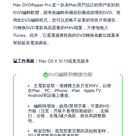
Mac DVDRipper Pro 是一款為Mac用戶設計的用戶友好的
DVD編輯軟體，能有效編輯和備份刮傷或損壞的DVD。使
用此DVD編輯程式，您可以忽略不必要的預告片和廣告，
只轉換DVD電影為高質量的M4V檔案，方便地拖入
iTunes。此外，它還通過將耗能的DVD轉換為數位檔案來
幫助延長電池壽命。
💻工作系統：
Mac OS X 10.13或更高版本
DVD編輯和轉換功能
主電影提取：僅捕獲主影片至M4V，以便
在Mac、PC、iPhone、iPad、Apple TV、
Android等設備上播放。
編輯與增強：啟用/禁用字幕，可選的HD
升級（注意：升級不會增加新細節），去隔
行、去噪、去塊/減少偽影、銳化和調整顏
色。
框架控制：當您想要完整的原始框架時，
可以選擇禁用自動黑邊裁剪。