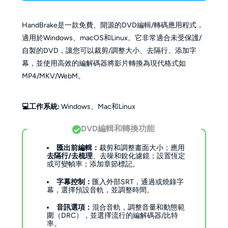
HandBrake是一款免費、開源的DVD編輯/轉碼應用程式，
適用於Windows、macOS和Linux。它非常適合未受保護/
自製的DVD，讓您可以裁剪/調整大小、去隔行、添加字
幕，並使用高效的編解碼器將影片轉換為現代格式如
MP4/MKV/WebM。
💻工作系統:
Windows、Mac和Linux
DVD編輯和轉換功能
匯出前編輯：
裁剪和調整畫面大小；應用
去隔行/去梳理
、去噪和銳化濾鏡；設置恆定
或可變幀率；添加章節標記。
字幕控制：
匯入外部SRT，通過或燒錄字
幕，選擇預設音軌，並調整時間。
音訊選項：
混合音軌，調整音量和動態範
圍（DRC），並選擇流行的編解碼器/比特
率。