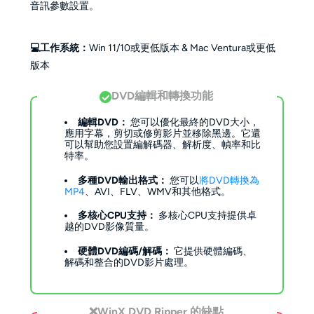
音訊參數設置。
💻工作系統：
Win 11/10或更低版本 & Mac Ventura或更低
版本
DVD編輯和轉換功能
編輯DVD：
您可以優化最終的DVD大小，
應用字幕，剪切或修剪影片並移除黑邊。它還
可以幫助您設置編解碼器、解析度、幀率和比
特率。
多種DVD輸出格式：
您可以
將DVD轉換為
MP4
、AVI、FLV、WMV和其他格式。
多核心CPU支持：
多核心CPU支持提供卓
越的DVD影像質量。
硬體DVD編碼/解碼：
它提供硬體編碼、
解碼和整合的DVD影片處理。
❌
WinX DVD Ripper 的缺點