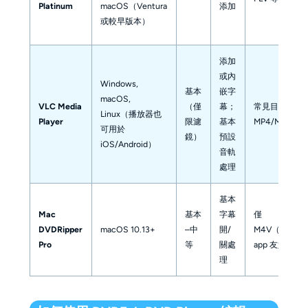
Platinum
macOS（Ventura
添加
或較早版本）
添加
或內
Windows,
基本
嵌字
macOS,
VLC Media
（僅
幕；
常見目標如
Linux（播放器也
Player
限濾
基本
MP4/MKV
可用於
鏡）
預設
iOS/Android）
音軌
處理
基本
Mac
基本
字幕
僅
DVDRipper
macOS 10.13+
–中
開/
M4V（iTunes/
Pro
等
關處
app 友好）
理