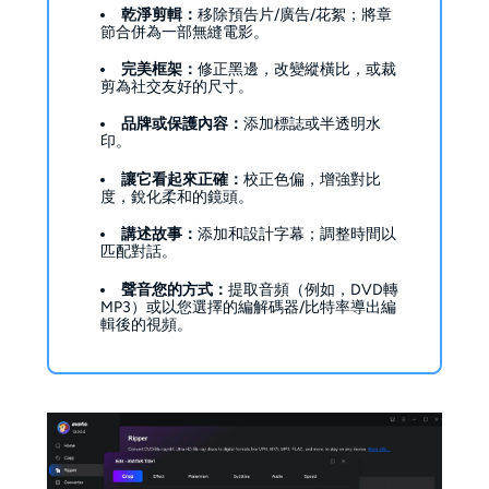
乾淨剪輯：
移除預告片/廣告/花絮；將章
節合併為一部無縫電影。
完美框架：
修正黑邊，改變縱橫比，或裁
剪為社交友好的尺寸。
品牌或保護內容：
添加標誌或半透明水
印。
讓它看起來正確：
校正色偏，增強對比
度，銳化柔和的鏡頭。
講述故事：
添加和設計字幕；調整時間以
匹配對話。
聲音您的方式：
提取音頻（例如，DVD轉
MP3）或以您選擇的編解碼器/比特率導出編
輯後的視頻。